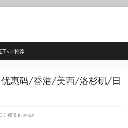
瓦工vps推荐
C 86折优惠码/香港/美西/洛杉矶/日
GC)
•阅读:19,095次