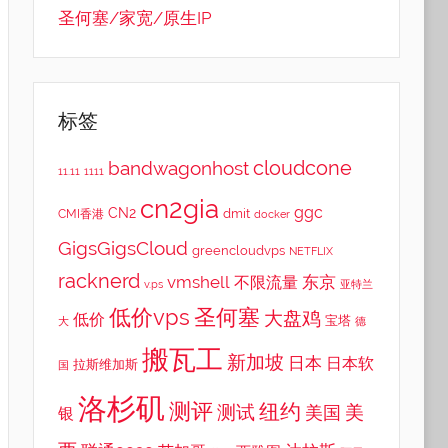
圣何塞/家宽/原生IP
标签
cloudcone
bandwagonhost
11.11
1111
cn2gia
ggc
CN2
dmit
CMI香港
docker
GigsGigsCloud
greencloudvps
NETFLIX
racknerd
vmshell
东京
不限流量
v.ps
亚特兰
低价vps
圣何塞
大盘鸡
低价
宝塔
大
德
搬瓦工
新加坡
日本
日本软
拉斯维加斯
国
洛杉矶
测评
纽约
测试
美
美国
银