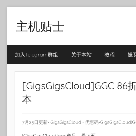
Skip
to
主机贴士
content
搬
瓦
加入Telegram群组
关于本站
教程
搬
工|BandwagonHost
VPS|Vps|
主
机
[GigsGigsCloud]GG
推
荐
本
7月25日更新•
GigsGigsCloud
•
优惠码
•
GigsGigsCloud(G
[GigsGigsCloud]ggc产品，看下面