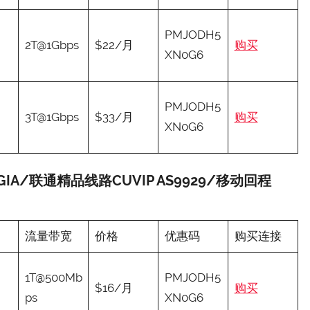
PMJODH5
2T@1Gbps
$22/月
购买
XN0G6
PMJODH5
3T@1Gbps
$33/月
购买
XN0G6
N2GIA/联通精品线路CUVIP AS9929/移动回程
流量带宽
价格
优惠码
购买连接
1T@500Mb
PMJODH5
$16/月
购买
ps
XN0G6