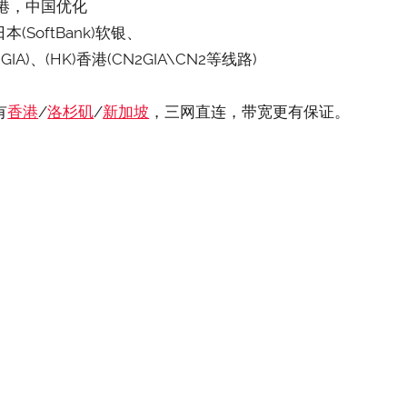
香港，中国优化
本(SoftBank)软银、
GIA)、(HK)香港(CN2GIA\CN2等线路)
有
香港
/
洛杉矶
/
新加坡
，三网直连，带宽更有保证。