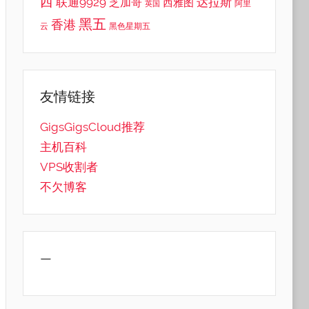
西
联通9929
达拉斯
芝加哥
西雅图
英国
阿里
黑五
香港
云
黑色星期五
友情链接
GigsGigsCloud推荐
主机百科
VPS收割者
不欠博客
—