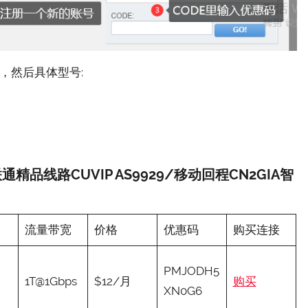
，然后具体型号:
A/联通精品线路CUVIP AS9929/移动回程CN2GIA智
流量带宽
价格
优惠码
购买连接
PMJODH5
1T@1Gbps
$12/月
购买
XN0G6