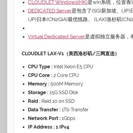
CLOUDLET Windows(HK)
是win系统，位置
DEDICATED Server
是包含了(SG)新加坡、(JP)日
(JP)日本(CN2GIA)最优线路、 (LAX)洛杉矶(CN2
Virtual Dedicated Server
是虚拟独立服务器，
CLOUDLET LAX-V1（美西洛杉矶/三网直连）
CPU Type :
Intel Xeon E5 CPU
CPU Core :
2 Core CPU
Memory :
500M Memory
Storage :
15G SSD Disk
Raid :
Raid 10 on SSD
Data Transfer :
1Tb Transfer
Network Port :
1Gbps
IP Address : 1 IPv4