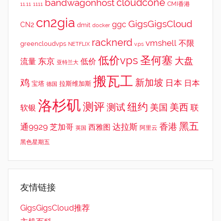
cloudcone
bandwagonhost
CMI香港
11.11
1111
cn2gia
GigsGigsCloud
ggc
CN2
dmit
docker
racknerd
vmshell
不限
greencloudvps
NETFLIX
v.ps
低价vps
圣何塞
大盘
东京
流量
低价
亚特兰大
搬瓦工
鸡
新加坡
日本
日本
宝塔
拉斯维加斯
德国
洛杉矶
测评
纽约
测试
美西
美国
联
软银
黑五
香港
通9929
达拉斯
芝加哥
西雅图
英国
阿里云
黑色星期五
友情链接
GigsGigsCloud推荐