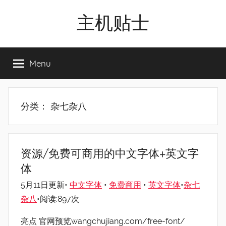
Skip
主机贴士
to
content
搬
瓦
Menu
工|BandwagonHost
VPS|Vps|
主
机
分类：
杂七杂八
推
荐
资源/免费可商用的中文字体+英文字
体
5月11日更新•
中文字体
•
免费商用
•
英文字体
•
杂七
杂八
•阅读:897次
亮点 官网预览wangchujiang.com/free-font/