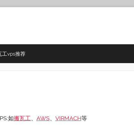
瓦工vps推荐
S:如
搬瓦工
、
AWS
、
VIRMACH
等