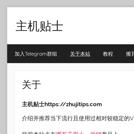
Skip
to
主机贴士
content
搬
瓦
加入Telegram群组
关于本站
教程
搬
工|BandwagonHost
VPS|Vps|
主
机
关于
推
荐
主机贴士https://zhujitips.com
介绍并推荐当下流行且使用过相对较稳定的VP