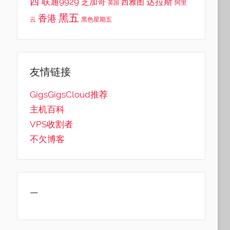
西
联通9929
达拉斯
芝加哥
西雅图
英国
阿里
黑五
香港
云
黑色星期五
友情链接
GigsGigsCloud推荐
主机百科
VPS收割者
不欠博客
—