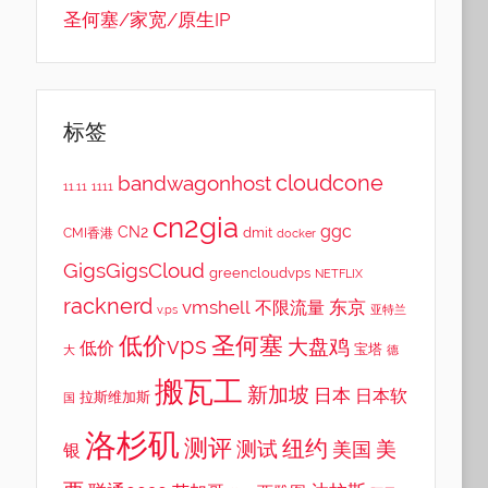
圣何塞/家宽/原生IP
标签
cloudcone
bandwagonhost
11.11
1111
cn2gia
ggc
CN2
dmit
CMI香港
docker
GigsGigsCloud
greencloudvps
NETFLIX
racknerd
vmshell
东京
不限流量
v.ps
亚特兰
低价vps
圣何塞
大盘鸡
低价
宝塔
大
德
搬瓦工
新加坡
日本
日本软
拉斯维加斯
国
洛杉矶
测评
纽约
测试
美
美国
银