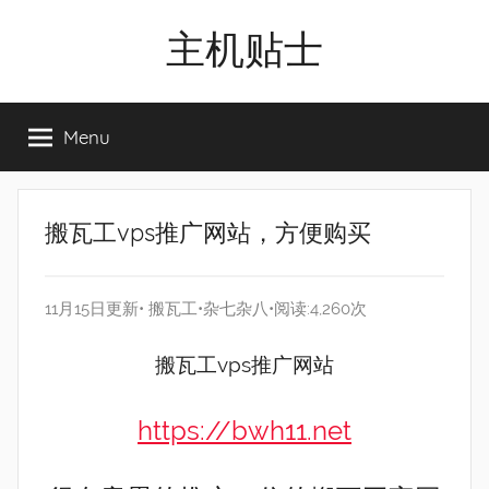
Skip
主机贴士
to
content
搬
瓦
Menu
工|BandwagonHost
VPS|Vps|
主
机
搬瓦工vps推广网站，方便购买
推
荐
11月15日更新•
搬瓦工
•
杂七杂八
•阅读:4,260次
搬瓦工vps推广网站
https://bwh11.net