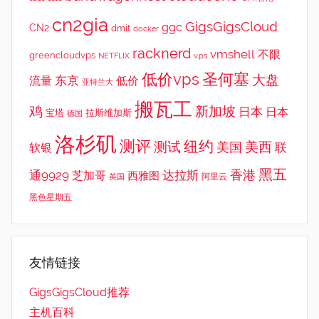
cn2gia
GigsGigsCloud
ggc
CN2
dmit
docker
racknerd
vmshell
不限
greencloudvps
NETFLIX
v.ps
低价vps
圣何塞
大盘
东京
流量
低价
亚特兰大
搬瓦工
鸡
新加坡
日本
日本
宝塔
拉斯维加斯
德国
洛杉矶
测评
纽约
测试
美西
美国
联
软银
黑五
香港
通9929
达拉斯
芝加哥
西雅图
英国
阿里云
黑色星期五
友情链接
GigsGigsCloud推荐
主机百科