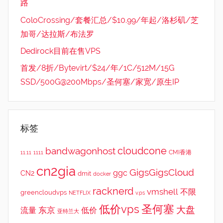
路
ColoCrossing/套餐汇总/$10.99/年起/洛杉矶/芝
加哥/达拉斯/布法罗
Dedirock目前在售VPS
首发/8折/Bytevirt/$24/年/1C/512M/15G
SSD/500G@200Mbps/圣何塞/家宽/原生IP
标签
cloudcone
bandwagonhost
CMI香港
11.11
1111
cn2gia
GigsGigsCloud
ggc
CN2
dmit
docker
racknerd
vmshell
不限
greencloudvps
NETFLIX
v.ps
低价vps
圣何塞
大盘
东京
流量
低价
亚特兰大