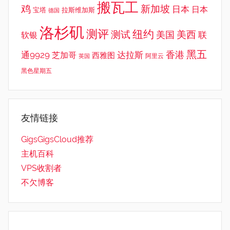
搬瓦工
鸡
新加坡
日本
日本
宝塔
拉斯维加斯
德国
洛杉矶
测评
纽约
测试
美西
美国
联
软银
黑五
香港
通9929
达拉斯
芝加哥
西雅图
英国
阿里云
黑色星期五
友情链接
GigsGigsCloud推荐
主机百科
VPS收割者
不欠博客