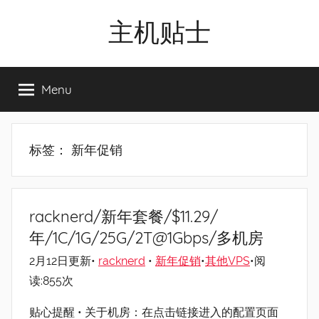
Skip
主机贴士
to
content
搬
瓦
Menu
工|BandwagonHost
VPS|Vps|
主
机
标签：
新年促销
推
荐
racknerd/新年套餐/$11.29/
年/1C/1G/25G/2T@1Gbps/多机房
2月12日更新•
racknerd
•
新年促销
•
其他VPS
•阅
读:855次
贴心提醒 • 关于机房：在点击链接进入的配置页面