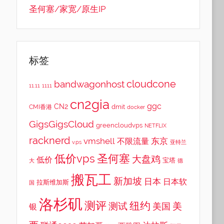
圣何塞/家宽/原生IP
标签
cloudcone
bandwagonhost
11.11
1111
cn2gia
ggc
CN2
dmit
CMI香港
docker
GigsGigsCloud
greencloudvps
NETFLIX
racknerd
vmshell
东京
不限流量
v.ps
亚特兰
低价vps
圣何塞
大盘鸡
低价
宝塔
大
德
搬瓦工
新加坡
日本
日本软
拉斯维加斯
国
洛杉矶
测评
纽约
测试
美
美国
银