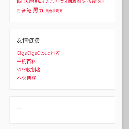
西
联通9929
达拉斯
芝加哥
西雅图
英国
阿里
黑五
香港
云
黑色星期五
友情链接
GigsGigsCloud推荐
主机百科
VPS收割者
不欠博客
—