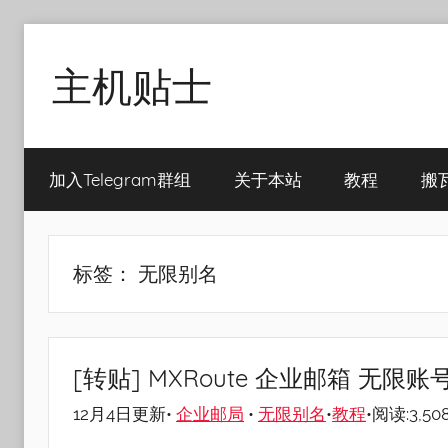
Skip
to
主机贴士
content
搬
瓦
加入Telegram群组
关于本站
教程
搬
工|BandwagonHost
VPS|Vps|
主
机
标签：
无限别名
推
荐
[转贴] MXRoute 企业邮箱 无限账
12月4日更新•
企业邮局
•
无限别名
•
教程
•阅读:3,50