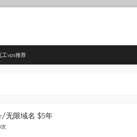
瓦工vps推荐
号/无限域名 $5年
8次