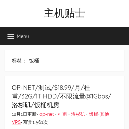
Skip
主机贴士
to
content
搬
瓦
Menu
工|BandwagonHost
VPS|Vps|
主
机
标签：
饭桶
推
荐
OP-NET/测试/$18.99/月/杜
甫/32G/1T HDD/不限流量@1Gbps/
洛杉矶/饭桶机房
12月1日更新•
op-net
•
杜甫
•
洛杉矶
•
饭桶
•
其他
VPS
•阅读:1,561次