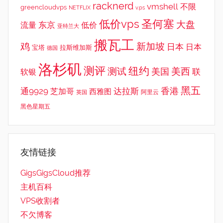
racknerd
vmshell
不限
greencloudvps
NETFLIX
v.ps
低价vps
圣何塞
大盘
东京
流量
低价
亚特兰大
搬瓦工
鸡
新加坡
日本
日本
宝塔
拉斯维加斯
德国
洛杉矶
测评
纽约
测试
美西
美国
联
软银
黑五
香港
通9929
达拉斯
芝加哥
西雅图
英国
阿里云
黑色星期五
友情链接
GigsGigsCloud推荐
主机百科
VPS收割者
不欠博客