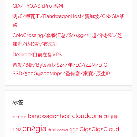
GIA/TYO.AS3.Pro 系列
测试/搬瓦工/BandwagonHost/新加坡/CN2GIA线
路
ColoCrossing/套餐汇总/$10.99/年起/洛杉矶/芝
加哥/达拉斯/布法罗
Dedirock目前在售VPS
首发/8折/Bytevirt/$24/年/1C/512M/15G
SSD/500G@200Mbps/圣何塞/家宽/原生IP
标签
cloudcone
bandwagonhost
CMI香港
11.11
1111
cn2gia
GigsGigsCloud
ggc
CN2
dmit
docker