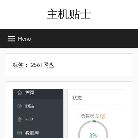
Skip
主机贴士
to
content
搬
瓦
Menu
工|BandwagonHost
VPS|Vps|
主
机
标签：
256T网盘
推
荐