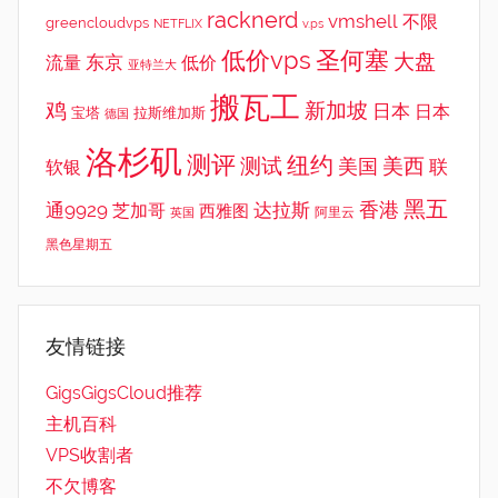
racknerd
vmshell
不限
greencloudvps
NETFLIX
v.ps
低价vps
圣何塞
大盘
东京
流量
低价
亚特兰大
搬瓦工
鸡
新加坡
日本
日本
宝塔
拉斯维加斯
德国
洛杉矶
测评
纽约
测试
美西
美国
联
软银
黑五
香港
通9929
达拉斯
芝加哥
西雅图
英国
阿里云
黑色星期五
友情链接
GigsGigsCloud推荐
主机百科
VPS收割者
不欠博客