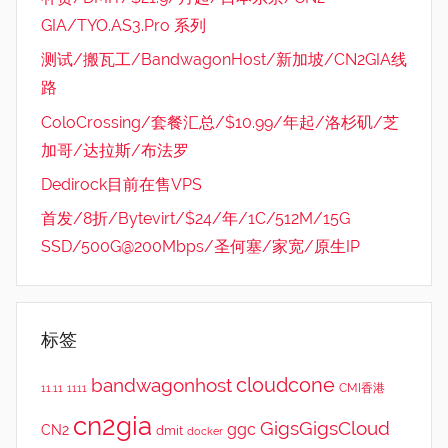
GIA/TYO.AS3.Pro 系列
测试/搬瓦工/BandwagonHost/新加坡/CN2GIA线
路
ColoCrossing/套餐汇总/$10.99/年起/洛杉矶/芝
加哥/达拉斯/布法罗
Dedirock目前在售VPS
首发/8折/Bytevirt/$24/年/1C/512M/15G
SSD/500G@200Mbps/圣何塞/家宽/原生IP
标签
cloudcone
bandwagonhost
CMI香港
11.11
1111
cn2gia
GigsGigsCloud
ggc
CN2
dmit
docker