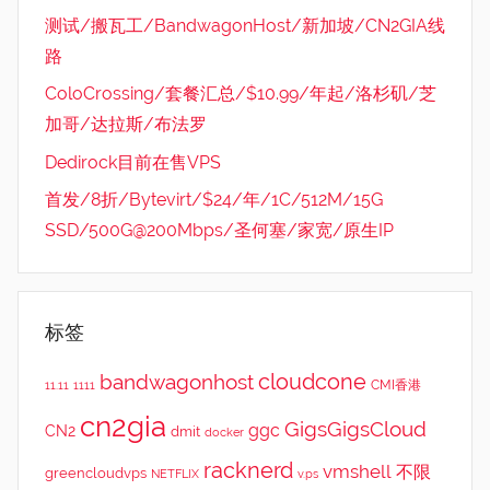
测试/搬瓦工/BandwagonHost/新加坡/CN2GIA线
路
ColoCrossing/套餐汇总/$10.99/年起/洛杉矶/芝
加哥/达拉斯/布法罗
Dedirock目前在售VPS
首发/8折/Bytevirt/$24/年/1C/512M/15G
SSD/500G@200Mbps/圣何塞/家宽/原生IP
标签
cloudcone
bandwagonhost
CMI香港
11.11
1111
cn2gia
GigsGigsCloud
ggc
CN2
dmit
docker
racknerd
vmshell
不限
greencloudvps
NETFLIX
v.ps