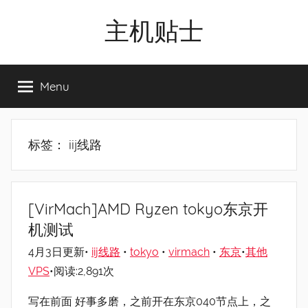
Skip
主机贴士
to
content
搬
瓦
Menu
工|BandwagonHost
VPS|Vps|
主
机
标签：
iij线路
推
荐
[VirMach]AMD Ryzen tokyo东京开
机测试
4月3日更新•
iij线路
•
tokyo
•
virmach
•
东京
•
其他
VPS
•阅读:2,891次
写在前面 好事多磨，之前开在东京040节点上，之