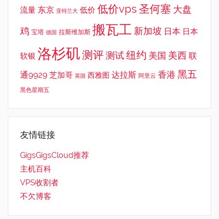
低价vps
圣何塞
大盘
东京
流量
低价
亚特兰大
搬瓦工
鸡
新加坡
日本
日本
宝塔
拉斯维加斯
德国
洛杉矶
测评
纽约
测试
美西
美国
联
软银
黑五
香港
通9929
达拉斯
芝加哥
西雅图
英国
阿里云
黑色星期五
友情链接
GigsGigsCloud推荐
主机百科
VPS收割者
不欠博客