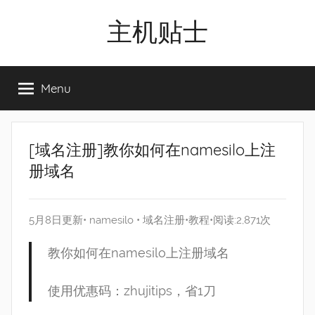
Skip
主机贴士
to
content
搬
瓦
Menu
工|BandwagonHost
VPS|Vps|
主
机
[域名注册]教你如何在namesilo上注
推
册域名
荐
5月8日更新•
namesilo
•
域名注册
•
教程
•阅读:2,871次
教你如何在namesilo上注册域名
使用优惠码：zhujitips，省1刀