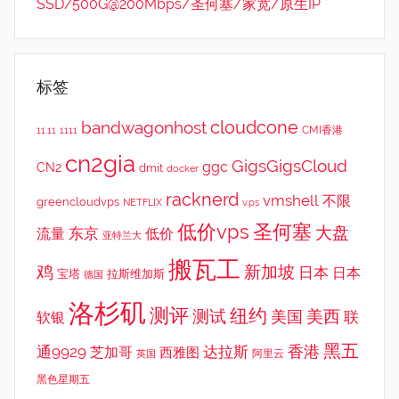
SSD/500G@200Mbps/圣何塞/家宽/原生IP
标签
cloudcone
bandwagonhost
CMI香港
11.11
1111
cn2gia
GigsGigsCloud
ggc
CN2
dmit
docker
racknerd
vmshell
不限
greencloudvps
NETFLIX
v.ps
低价vps
圣何塞
大盘
东京
流量
低价
亚特兰大
搬瓦工
鸡
新加坡
日本
日本
宝塔
拉斯维加斯
德国
洛杉矶
测评
纽约
测试
美西
美国
联
软银
黑五
香港
通9929
达拉斯
芝加哥
西雅图
英国
阿里云
黑色星期五