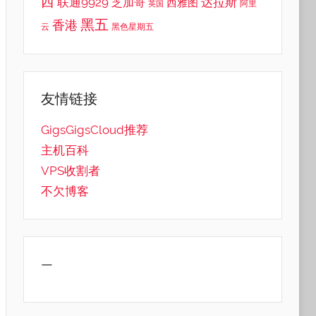
西
联通9929
达拉斯
芝加哥
西雅图
英国
阿里
黑五
香港
云
黑色星期五
友情链接
GigsGigsCloud推荐
主机百科
VPS收割者
不欠博客
—