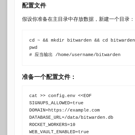
配置文件
假设你准备在主目录中存放数据，新建一个目录：
cd ~ && mkdir bitwarden && cd bitwarden

pwd

# 应当输出 /home/username/bitwarden
准备一个配置文件：
cat >> config.env <<EOF

SIGNUPS_ALLOWED=true

DOMAIN=https://example.com 

DATABASE_URL=/data/bitwarden.db

ROCKET_WORKERS=10

WEB_VAULT_ENABLED=true
