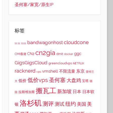
圣何塞/家宽/原生IP
标签
cloudcone
bandwagonhost
11.11
1111
cn2gia
ggc
CN2
dmit
CMI香港
docker
GigsGigsCloud
greencloudvps
NETFLIX
racknerd
vmshell
东京
不限流量
v.ps
亚特兰
低价vps
圣何塞
大盘鸡
低价
宝塔
大
德
搬瓦工
新加坡
日本
日本软
拉斯维加斯
国
洛杉矶
测评
纽约
测试
美
美国
银