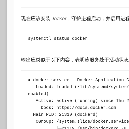
现在应该安装Docker，守护进程启动，并启用进
systemctl status docker
输出应类似于以下内容，表明该服务处于活动状态
● docker.service - Docker Application C
   Loaded: loaded (/lib/systemd/system/docker.service; enabled; vendor preset: 
enabled)

   Active: active (running) since Thu 2018-07-05 15:08:39 UTC; 2min 55s ago

     Docs: https://docs.docker.com

  Main PID: 21319 (dockerd)

   CGroup: /system.slice/docker.service

           ├─21319 /usr/bin/dockerd -H fd://
