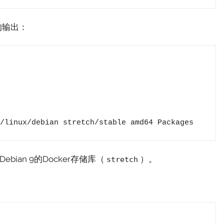
的输出：
r.com/linux/debian stretch/stable amd64 Packages
ian 9的Docker存储库（
）。
stretch