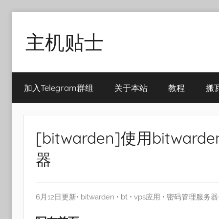
Skip
to
主机贴士
content
搬
瓦
加入Telegram群组
关于本站
教程
搬
工|BandwagonHost
VPS|Vps|
主
机
[bitwarden]使用bitw
推
荐
器
6月12日更新•
bitwarden
•
bt
•
vps应用
•
密码管理服务器