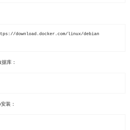
tps://download.docker.com/linux/debian 
数据库：
po安装：