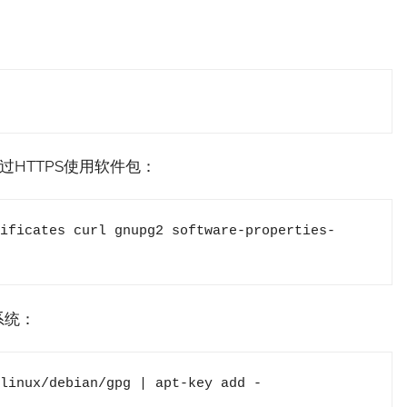
HTTPS使用软件包：
ificates curl gnupg2 software-properties-
系统：
linux/debian/gpg | apt-key add -