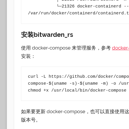
           └─21326 docker-containerd --config 
/var/run/docker/containerd/containerd.t
安装bitwarden_rs
使用 docker-compose 来管理服务，参考
docke
安装：
curl -L https://github.com/docker/compo
compose-$(uname -s)-$(uname -m) -o /usr
chmod +x /usr/local/bin/docker-compos
如果要更新 docker-compose，也可以直接使用
版本号。