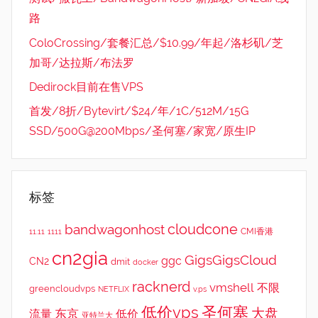
路
ColoCrossing/套餐汇总/$10.99/年起/洛杉矶/芝
加哥/达拉斯/布法罗
Dedirock目前在售VPS
首发/8折/Bytevirt/$24/年/1C/512M/15G
SSD/500G@200Mbps/圣何塞/家宽/原生IP
标签
cloudcone
bandwagonhost
CMI香港
11.11
1111
cn2gia
GigsGigsCloud
ggc
CN2
dmit
docker
racknerd
vmshell
不限
greencloudvps
NETFLIX
v.ps
低价vps
圣何塞
大盘
东京
流量
低价
亚特兰大