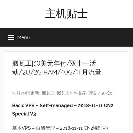
Skip
主机贴士
to
content
搬
瓦
Menu
工|BandwagonHost
VPS|Vps|
主
机
搬瓦工|30美元年付/双十一活
推
动/2U/2G RAM/40G/1T月流量
荐
12月29日更新•
搬瓦工
•
搬瓦工vps推荐
•阅读:2,502次
Basic VPS – Self-managed – 2018-11-11 CN2
Special V3
基本VPS – 自我管理 – 2018-11-11 CN2特别V3