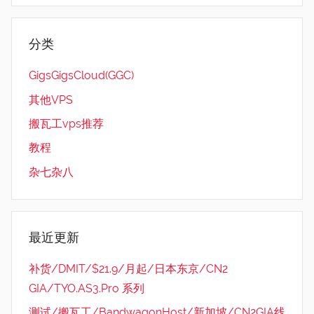
分类
GigsGigsCloud(GGC)
其他VPS
搬瓦工vps推荐
教程
杂七杂八
最近更新
补货/DMIT/$21.9/月起/日本东京/CN2
GIA/TYO.AS3.Pro 系列
测试/搬瓦工/BandwagonHost/新加坡/CN2GIA线