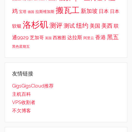
搬瓦工
鸡
新加坡
日本
日本
宝塔
拉斯维加斯
德国
洛杉矶
测评
纽约
测试
美西
美国
联
软银
黑五
香港
通9929
达拉斯
芝加哥
西雅图
英国
阿里云
黑色星期五
友情链接
GigsGigsCloud推荐
主机百科
VPS收割者
不欠博客