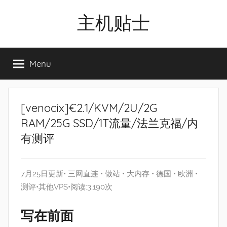
Skip
主机贴士
to
content
搬
瓦
Menu
工|BandwagonHost
VPS|Vps|
主
机
[venocix]€2.1/KVM/2U/2G
推
RAM/25G SSD/1T流量/法兰克福/内
荐
有测评
7月25日更新•
三网直连
•
做站
•
大内存
•
德国
•
欧洲
•
测评
•
其他VPS
•阅读:3,190次
写在前面