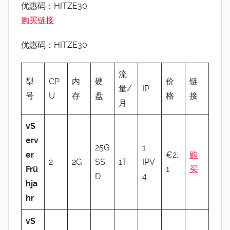
优惠码：HITZE30
购买链接
优惠码：HITZE30
流
型
CP
内
硬
价
链
量/
IP
号
U
存
盘
格
接
月
vS
erv
25G
1
er
€2.
购
2
2G
SS
1T
IPV
Frü
1
买
D
4
hja
hr
vS