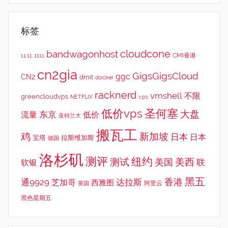
标签
cloudcone
bandwagonhost
CMI香港
11.11
1111
cn2gia
GigsGigsCloud
ggc
CN2
dmit
docker
racknerd
vmshell
不限
greencloudvps
NETFLIX
v.ps
低价vps
圣何塞
大盘
东京
流量
低价
亚特兰大
搬瓦工
鸡
新加坡
日本
日本
宝塔
拉斯维加斯
德国
洛杉矶
测评
纽约
测试
美西
美国
联
软银
黑五
香港
通9929
达拉斯
芝加哥
西雅图
英国
阿里云
黑色星期五