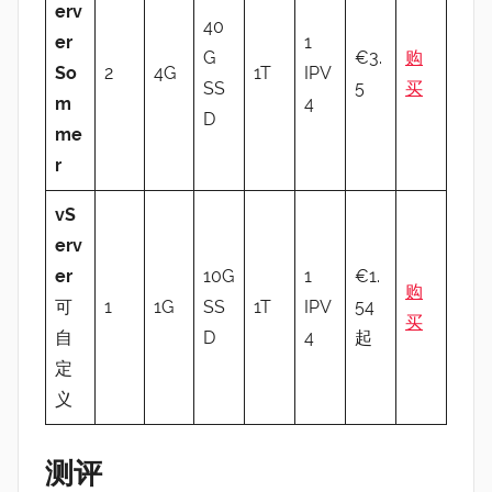
erv
40
er
1
G
€3.
购
So
2
4G
1T
IPV
SS
5
买
m
4
D
me
r
vS
erv
er
10G
1
€1.
购
可
1
1G
SS
1T
IPV
54
买
自
D
4
起
定
义
测评