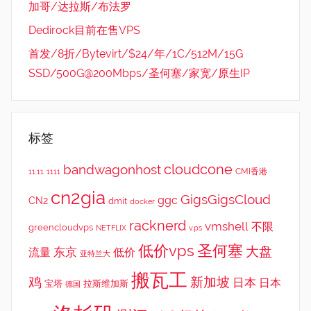
加哥/达拉斯/布法罗
Dedirock目前在售VPS
首发/8折/Bytevirt/$24/年/1C/512M/15G
SSD/500G@200Mbps/圣何塞/家宽/原生IP
标签
cloudcone
bandwagonhost
CMI香港
11.11
1111
cn2gia
GigsGigsCloud
ggc
CN2
dmit
docker
racknerd
vmshell
不限
greencloudvps
NETFLIX
v.ps
低价vps
圣何塞
大盘
东京
流量
低价
亚特兰大
搬瓦工
鸡
新加坡
日本
日本
宝塔
拉斯维加斯
德国