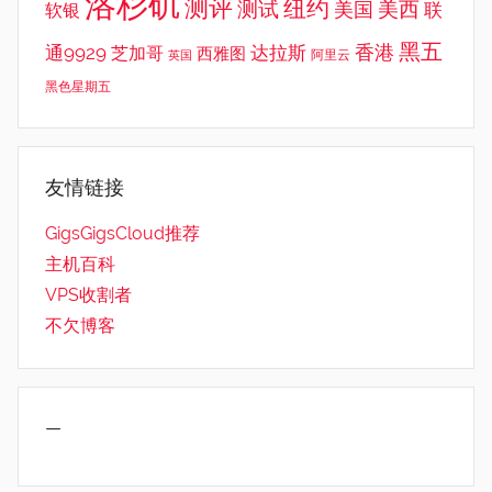
洛杉矶
测评
纽约
测试
美西
美国
联
软银
黑五
香港
通9929
达拉斯
芝加哥
西雅图
英国
阿里云
黑色星期五
友情链接
GigsGigsCloud推荐
主机百科
VPS收割者
不欠博客
—