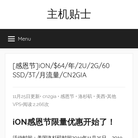
Skip
主机贴士
to
content
搬
瓦
Menu
工|BandwagonHost
VPS|Vps|
主
机
[感恩节]iON/$64/年/2U/2G/60
推
SSD/3T/月流量/CN2GIA
荐
11月25日更新•
cn2gia
•
感恩节
•
洛杉矶
•
美西
•
其他
VPS
•阅读:2,266次
iON感恩节限量优惠开始了！
活动时间：美国洛杉矶时间2019年11月25日 – 2019