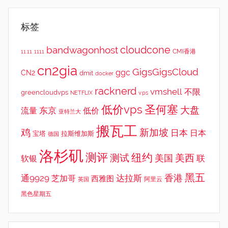
标签
cloudcone
bandwagonhost
CMI香港
11.11
1111
cn2gia
GigsGigsCloud
ggc
CN2
dmit
docker
racknerd
vmshell
不限
greencloudvps
NETFLIX
v.ps
低价vps
圣何塞
大盘
东京
流量
低价
亚特兰大
搬瓦工
鸡
新加坡
日本
日本
宝塔
拉斯维加斯
德国
洛杉矶
测评
纽约
测试
美西
美国
联
软银
黑五
香港
通9929
达拉斯
芝加哥
西雅图
英国
阿里云
黑色星期五