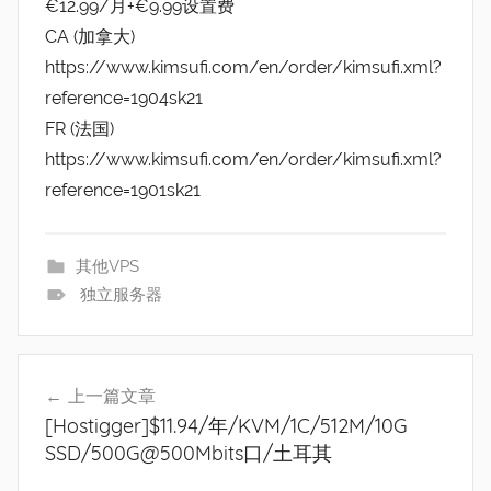
€12.99/月+€9.99设置费
CA (加拿大)
https://www.kimsufi.com/en/order/kimsufi.xml?
reference=1904sk21
FR (法国)
https://www.kimsufi.com/en/order/kimsufi.xml?
reference=1901sk21
其他VPS
独立服务器
文
上一篇文章
章
[Hostigger]$11.94/年/KVM/1C/512M/10G
导
SSD/500G@500Mbits口/土耳其