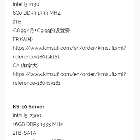
Intel i3 2130
8Go DDR3 1333 MHZ
2TB
€8.99/月+€9.99的设置费
FR (法国)
https://www.kimsufi.com/en/order/kimsufi.xml?
reference=1801sk181
CA (加拿大)
https://www.kimsufi.com/en/order/kimsufi.xml?
reference=1804sk181
KS-10 Server
Intel i5-2300
16GB DDR3 1333 MHz
2TB-SATA