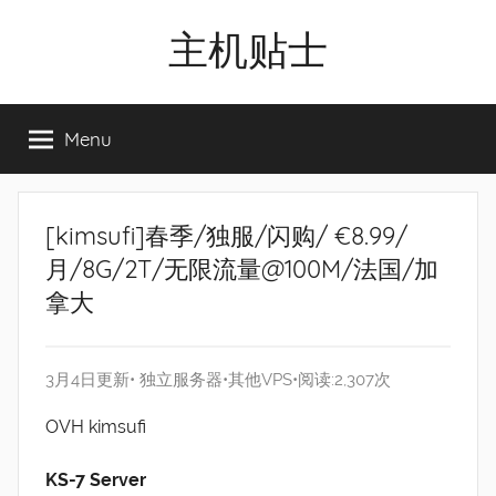
Skip
主机贴士
to
content
搬
瓦
Menu
工|BandwagonHost
VPS|Vps|
主
机
[kimsufi]春季/独服/闪购/ €8.99/
推
月/8G/2T/无限流量@100M/法国/加
荐
拿大
3月4日更新•
独立服务器
•
其他VPS
•阅读:2,307次
OVH kimsufi
KS-7 Server