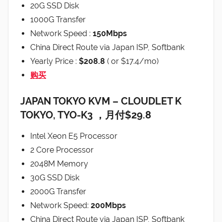
20G SSD Disk
1000G Transfer
Network Speed :
150Mbps
China Direct Route via Japan ISP, Softbank
Yearly Price :
$208.8
( or $17.4/mo)
购买
JAPAN TOKYO KVM – CLOUDLET K
TOKYO, TYO-K3 ，月付$29.8
Intel Xeon E5 Processor
2 Core Processor
2048M Memory
30G SSD Disk
2000G Transfer
Network Speed:
200Mbps
China Direct Route via Japan ISP, Softbank