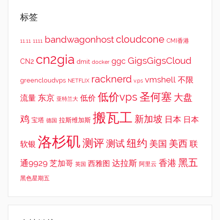
标签
cloudcone
bandwagonhost
CMI香港
11.11
1111
cn2gia
GigsGigsCloud
ggc
CN2
dmit
docker
racknerd
vmshell
不限
greencloudvps
NETFLIX
v.ps
低价vps
圣何塞
大盘
东京
流量
低价
亚特兰大
搬瓦工
鸡
新加坡
日本
日本
宝塔
拉斯维加斯
德国
洛杉矶
测评
纽约
测试
美西
美国
联
软银
黑五
香港
通9929
达拉斯
芝加哥
西雅图
英国
阿里云
黑色星期五