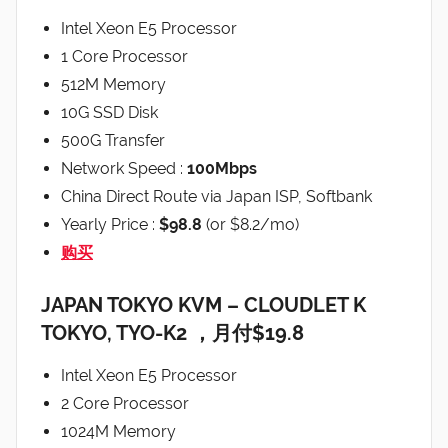
Intel Xeon E5 Processor
1 Core Processor
512M Memory
10G SSD Disk
500G Transfer
Network Speed :
100Mbps
China Direct Route via Japan ISP, Softbank
Yearly Price :
$98.8
(or $8.2/mo)
购买
JAPAN TOKYO KVM – CLOUDLET K
TOKYO, TYO-K2 ，月付$19.8
Intel Xeon E5 Processor
2 Core Processor
1024M Memory