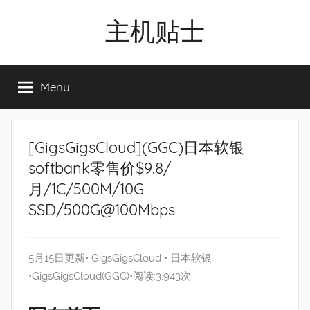
Skip
主机贴士
to
content
搬
瓦
Menu
工|BandwagonHost
VPS|Vps|
主
机
[GigsGigsCloud](GGC)日本软银
推
softbank零售价$9.8/
荐
月/1C/500M/10G
SSD/500G@100Mbps
5月15日更新•
GigsGigsCloud
•
日本软银
•
GigsGigsCloud(GGC)
•阅读:3,943次