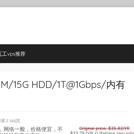
瓦工vps推荐
512M/15G HDD/1T@1Gbps/内有
读:2,144次
Original price: $35.62/YR
，网络一般
，
价格便宜
，
不
$13.75/YR (Lifetime recurri