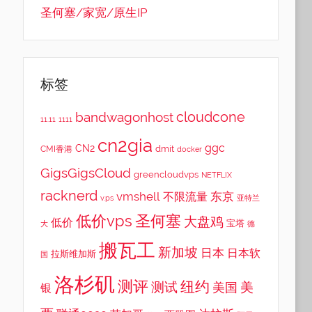
圣何塞/家宽/原生IP
标签
cloudcone
bandwagonhost
11.11
1111
cn2gia
ggc
CN2
dmit
CMI香港
docker
GigsGigsCloud
greencloudvps
NETFLIX
racknerd
vmshell
东京
不限流量
v.ps
亚特兰
低价vps
圣何塞
大盘鸡
低价
宝塔
大
德
搬瓦工
新加坡
日本
日本软
拉斯维加斯
国
洛杉矶
测评
纽约
测试
美
美国
银