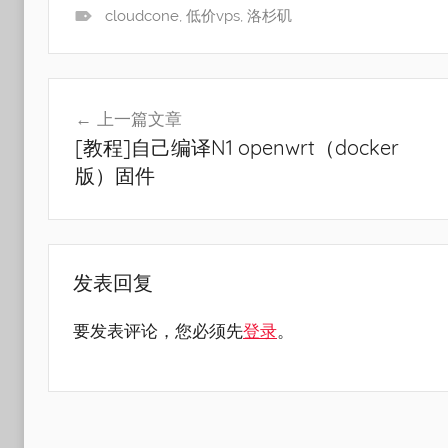
cloudcone
,
低价vps
,
洛杉矶
文
上一篇文章
章
[教程]自己编译N1 openwrt（docker
导
版）固件
航
发表回复
要发表评论，您必须先
登录
。