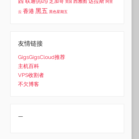
西
联通9929
达拉斯
芝加哥
西雅图
英国
阿里
黑五
香港
云
黑色星期五
友情链接
GigsGigsCloud推荐
主机百科
VPS收割者
不欠博客
—