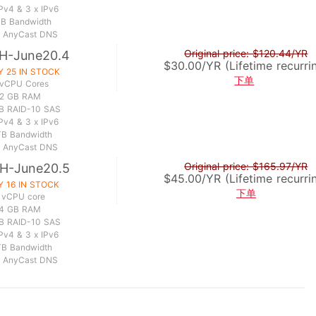
IPv4 & 3 x IPv6
TB Bandwidth
e AnyCast DNS
Original price: $120.44/YR
H-June20.4
$30.00/YR (Lifetime recurri
Y 25 IN STOCK
下单
 vCPU Cores
2 GB RAM
B RAID-10 SAS
IPv4 & 3 x IPv6
TB Bandwidth
e AnyCast DNS
Original price: $165.97/YR
H-June20.5
$45.00/YR (Lifetime recurri
Y 16 IN STOCK
下单
 vCPU core
4 GB RAM
B RAID-10 SAS
IPv4 & 3 x IPv6
TB Bandwidth
e AnyCast DNS