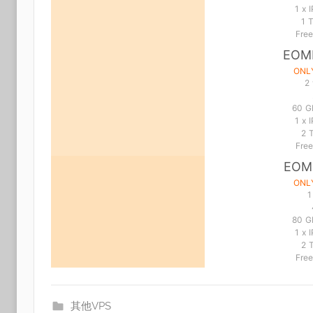
1 x 
1 
Fre
EOM
ONL
2
60 G
1 x 
2 
Fre
EOM
ONL
1
80 G
1 x 
2 
Fre
其他VPS