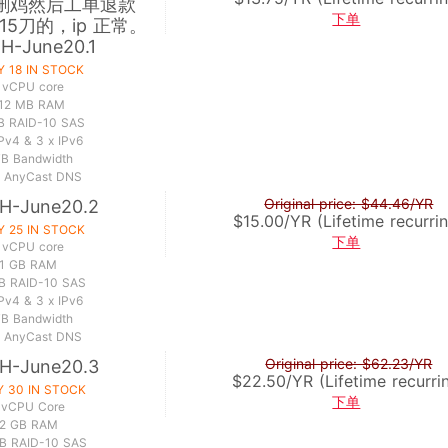
删鸡然后工单退款
下单
5刀的，ip 正常。
H-June20.1
Y 18 IN STOCK
 vCPU core
12 MB RAM
B RAID-10 SAS
IPv4 & 3 x IPv6
TB Bandwidth
e AnyCast DNS
Original price: $44.46/YR
H-June20.2
$15.00/YR (Lifetime recurri
Y 25 IN STOCK
下单
 vCPU core
1 GB RAM
B RAID-10 SAS
IPv4 & 3 x IPv6
TB Bandwidth
e AnyCast DNS
Original price: $62.23/YR
H-June20.3
$22.50/YR (Lifetime recurri
 30 IN STOCK
下单
 vCPU Core
2 GB RAM
B RAID-10 SAS