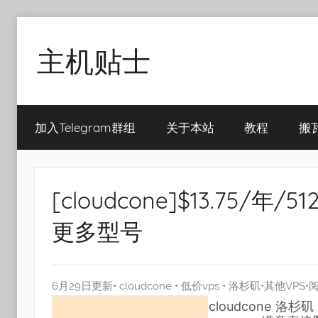
Skip
to
主机贴士
content
搬
瓦
加入Telegram群组
关于本站
教程
搬
工|BandwagonHost
VPS|Vps|
主
机
[cloudcone]$13.75/年/
推
荐
更多型号
6月29日更新•
cloudcone
•
低价vps
•
洛杉矶
•
其他VPS
•阅
cloudcone
洛杉矶