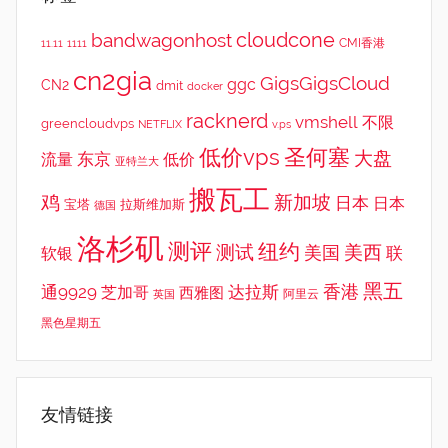
cloudcone
bandwagonhost
CMI香港
11.11
1111
cn2gia
GigsGigsCloud
ggc
CN2
dmit
docker
racknerd
vmshell
不限
greencloudvps
NETFLIX
v.ps
低价vps
圣何塞
大盘
东京
流量
低价
亚特兰大
搬瓦工
鸡
新加坡
日本
日本
宝塔
拉斯维加斯
德国
洛杉矶
测评
纽约
测试
美西
美国
联
软银
黑五
香港
通9929
达拉斯
芝加哥
西雅图
英国
阿里云
黑色星期五
友情链接