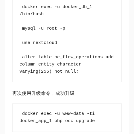
 docker exec -u docker_db_1 
/bin/bash            
 mysql -u root -p
 use nextcloud
 alter table oc_flow_operations add 
column entity character 
varying(256) not null; 
再次使用升级命令，成功升级
 docker exec -u www-data -ti 
docker_app_1 php occ upgrade 