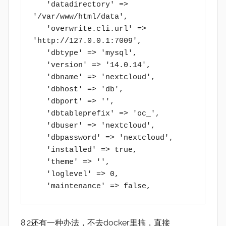
   'datadirectory' => 
'/var/www/html/data',
   'overwrite.cli.url' => 
'http://127.0.0.1:7009',
   'dbtype' => 'mysql',
   'version' => '14.0.14',
   'dbname' => 'nextcloud',
   'dbhost' => 'db',
   'dbport' => '',
   'dbtableprefix' => 'oc_',
   'dbuser' => 'nextcloud',
   'dbpassword' => 'nextcloud',
   'installed' => true,
   'theme' => '',
   'loglevel' => 0,
   'maintenance' => false,
8.2还有一种办法，不去docker里搞，直接