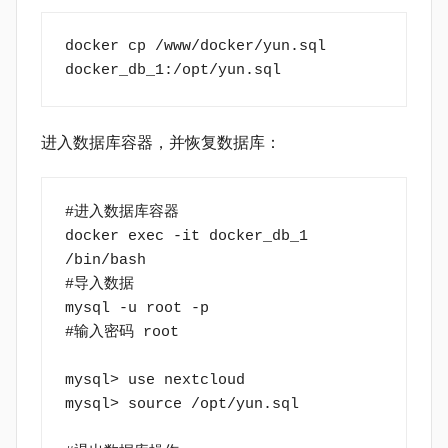
docker cp /www/docker/yun.sql 
docker_db_1:/opt/yun.sql
进入数据库容器，并恢复数据库：
#进入数据库容器
docker exec -it docker_db_1 
/bin/bash
#导入数据
mysql -u root -p
#输入密码 root
mysql> use nextcloud
mysql> source /opt/yun.sql