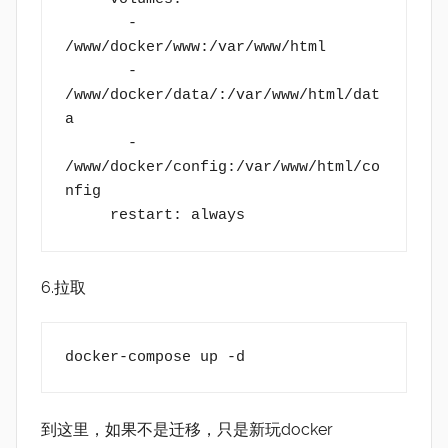
       - 
/www/docker/www:/var/www/html
       - 
/www/docker/data/:/var/www/html/dat
a
       - 
/www/docker/config:/var/www/html/co
nfig
     restart: always
6.拉取
docker-compose up -d
到这里，如果不是迁移，只是新玩docker