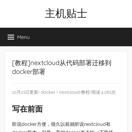
Skip
主机贴士
to
content
搬
瓦
Menu
工|BandwagonHost
VPS|Vps|
主
机
[教程]nextcloud从代码部署迁移到
推
docker部署
荐
10月21日更新•
docker
•
nextcloud
•
教程
•阅读:4,061次
写在前面
听说docker方便，很久以前就听说nextcloud有