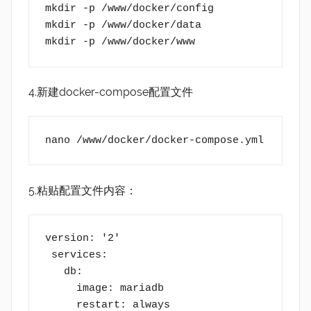
mkdir -p /www/docker/config  
mkdir -p /www/docker/data
mkdir -p /www/docker/www
4.新建docker-compose配置文件
nano /www/docker/docker-compose.yml
5.粘贴配置文件内容：
version: '2'
 services:
   db:
     image: mariadb
     restart: always