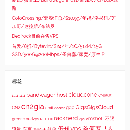
测试/搬瓦工/BandwagonHost/新加坡/CN2GIA线
路
ColoCrossing/套餐汇总/$10.99/年起/洛杉矶/芝
加哥/达拉斯/布法罗
Dedirock目前在售VPS
首发/8折/Bytevirt/$24/年/1C/512M/15G
SSD/500G@200Mbps/圣何塞/家宽/原生IP
标签
cloudcone
bandwagonhost
CMI香港
11.11
1111
cn2gia
GigsGigsCloud
ggc
CN2
dmit
docker
racknerd
vmshell
不限
greencloudvps
NETFLIX
v.ps
低价vps
圣何塞
大盘
东京
流量
低价
亚特兰大