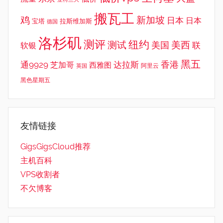
搬瓦工
鸡
新加坡
日本
日本
宝塔
拉斯维加斯
德国
洛杉矶
测评
纽约
测试
美西
美国
联
软银
黑五
香港
通9929
达拉斯
芝加哥
西雅图
英国
阿里云
黑色星期五
友情链接
GigsGigsCloud推荐
主机百科
VPS收割者
不欠博客