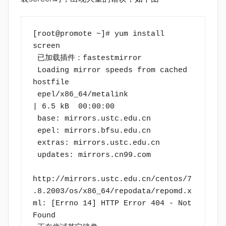
[root@promote ~]# yum install 
screen
 已加载插件：fastestmirror
 Loading mirror speeds from cached 
hostfile
 epel/x86_64/metalink                                                                                                                                        
| 6.5 kB  00:00:00
 base: mirrors.ustc.edu.cn
 epel: mirrors.bfsu.edu.cn
 extras: mirrors.ustc.edu.cn
 updates: mirrors.cn99.com
http://mirrors.ustc.edu.cn/centos/7
.8.2003/os/x86_64/repodata/repomd.x
ml: [Errno 14] HTTP Error 404 - Not 
Found