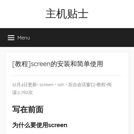
Skip
主机贴士
to
content
搬
瓦
Menu
工|BandwagonHost
VPS|Vps|
主
机
[教程]screen的安装和简单使用
推
荐
12月4日更新•
screen
•
ssh
•
后台会话窗口
•
教程
•阅
读:2,782次
写在前面
为什么要使用screen