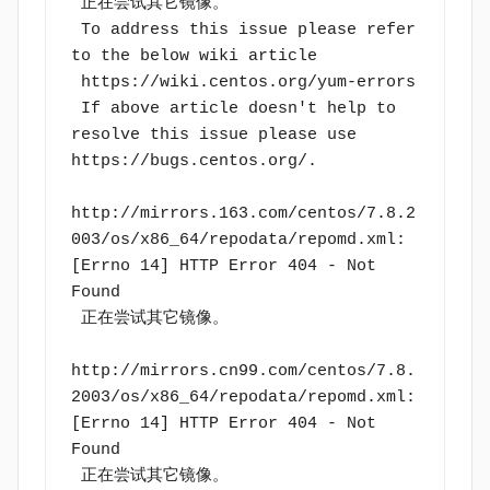
 正在尝试其它镜像。
 To address this issue please refer 
to the below wiki article 
 https://wiki.centos.org/yum-errors
 If above article doesn't help to 
resolve this issue please use 
https://bugs.centos.org/.
http://mirrors.163.com/centos/7.8.2
003/os/x86_64/repodata/repomd.xml: 
[Errno 14] HTTP Error 404 - Not 
Found
 正在尝试其它镜像。
http://mirrors.cn99.com/centos/7.8.
2003/os/x86_64/repodata/repomd.xml: 
[Errno 14] HTTP Error 404 - Not 
Found
 正在尝试其它镜像。