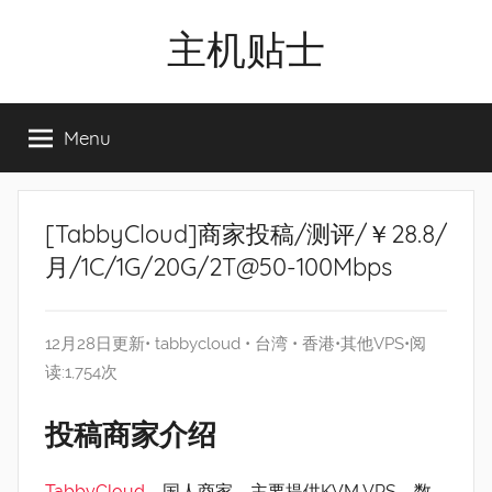
Skip
主机贴士
to
content
搬
瓦
Menu
工|BandwagonHost
VPS|Vps|
主
机
[TabbyCloud]商家投稿/测评/￥28.8/
推
月/1C/1G/20G/2T@50-100Mbps
荐
12月28日更新•
tabbycloud
•
台湾
•
香港
•
其他VPS
•阅
读:1,754次
投稿商家介绍
TabbyCloud
，国人商家，主要提供KVM VPS，数