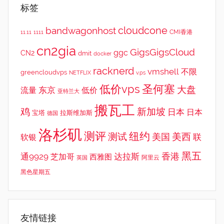
标签
cloudcone
bandwagonhost
CMI香港
11.11
1111
cn2gia
GigsGigsCloud
ggc
CN2
dmit
docker
racknerd
vmshell
不限
greencloudvps
NETFLIX
v.ps
低价vps
圣何塞
大盘
东京
流量
低价
亚特兰大
搬瓦工
鸡
新加坡
日本
日本
宝塔
拉斯维加斯
德国
洛杉矶
测评
纽约
测试
美西
美国
联
软银
黑五
香港
通9929
达拉斯
芝加哥
西雅图
英国
阿里云
黑色星期五
友情链接