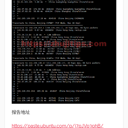
报告地址
https://paste.ubuntu.com/p/j7pJVp3phB/