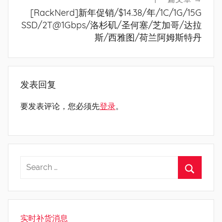
[RackNerd]新年促销/$14.38/年/1C/1G/15G
SSD/2T@1Gbps/洛杉矶/圣何塞/芝加哥/达拉
斯/西雅图/荷兰阿姆斯特丹
发表回复
要发表评论，您必须先
登录
。
实时补货消息