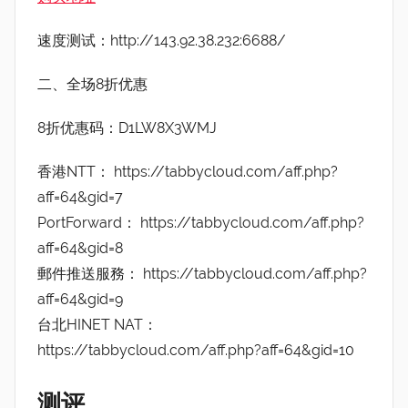
速度测试：http://143.92.38.232:6688/
二、全场8折优惠
8折优惠码：D1LW8X3WMJ
香港NTT： https://tabbycloud.com/aff.php?
aff=64&gid=7
PortForward： https://tabbycloud.com/aff.php?
aff=64&gid=8
郵件推送服務： https://tabbycloud.com/aff.php?
aff=64&gid=9
台北HINET NAT：
https://tabbycloud.com/aff.php?aff=64&gid=10
测评