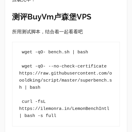
测评BuyVm卢森堡VPS
所用测试脚本，结合着一起看看吧
 wget -qO- bench.sh | bash 
 wget -qO- --no-check-certificate 
https://raw.githubusercontent.com/o
ooldking/script/master/superbench.s
h | bash 
 curl -fsL 
https://ilemonra.in/LemonBenchIntl 
| bash -s full