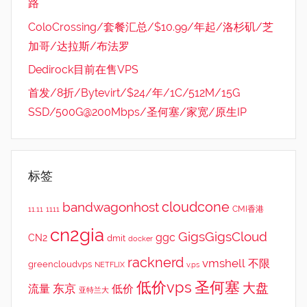
路
ColoCrossing/套餐汇总/$10.99/年起/洛杉矶/芝
加哥/达拉斯/布法罗
Dedirock目前在售VPS
首发/8折/Bytevirt/$24/年/1C/512M/15G
SSD/500G@200Mbps/圣何塞/家宽/原生IP
标签
cloudcone
bandwagonhost
CMI香港
11.11
1111
cn2gia
GigsGigsCloud
ggc
CN2
dmit
docker
racknerd
vmshell
不限
greencloudvps
NETFLIX
v.ps
低价vps
圣何塞
大盘
东京
流量
低价
亚特兰大