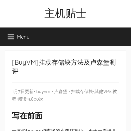
Skip
主机贴士
to
content
搬
瓦
Menu
工|BandwagonHost
VPS|Vps|
主
机
[BuyVM]挂载存储块方法及卢森堡测
推
评
荐
1月7日更新•
buyvm
•
卢森堡
•
挂载存储块
•
其他VPS
教
程
•阅读:9,800次
写在前面
一直说buyvm卢森堡的小鸡抗投诉，今天一看没几