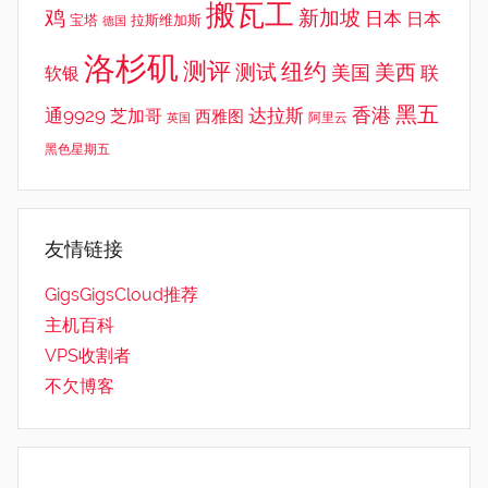
搬瓦工
鸡
新加坡
日本
日本
宝塔
拉斯维加斯
德国
洛杉矶
测评
纽约
测试
美西
美国
联
软银
黑五
香港
通9929
达拉斯
芝加哥
西雅图
英国
阿里云
黑色星期五
友情链接
GigsGigsCloud推荐
主机百科
VPS收割者
不欠博客
—