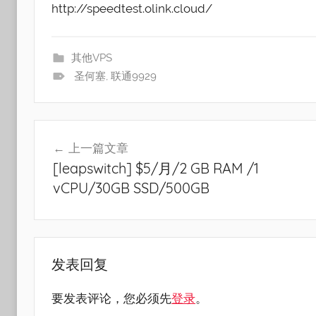
http://speedtest.olink.cloud/
其他VPS
圣何塞
,
联通9929
文
上一篇文章
章
[leapswitch] $5/月/2 GB RAM /1
导
vCPU/30GB SSD/500GB
航
发表回复
要发表评论，您必须先
登录
。