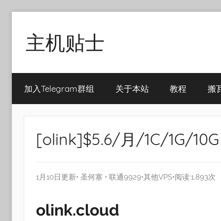
Skip
to
主机贴士
content
搬
瓦
加入Telegram群组
关于本站
教程
搬
工|BandwagonHost
VPS|Vps|
主
机
[olink]$5.6/月/1C/1G/
推
荐
1月10日更新•
圣何塞
•
联通9929
•
其他VPS
•阅读:1,893次
olink.cloud