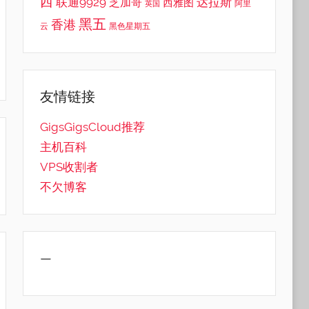
西
联通9929
达拉斯
芝加哥
西雅图
英国
阿里
黑五
香港
云
黑色星期五
友情链接
GigsGigsCloud推荐
主机百科
VPS收割者
不欠博客
—