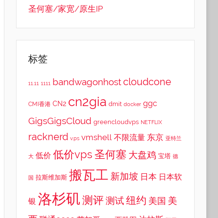
圣何塞/家宽/原生IP
标签
cloudcone
bandwagonhost
11.11
1111
cn2gia
ggc
CN2
dmit
CMI香港
docker
GigsGigsCloud
greencloudvps
NETFLIX
racknerd
vmshell
东京
不限流量
v.ps
亚特兰
低价vps
圣何塞
大盘鸡
低价
宝塔
大
德
搬瓦工
新加坡
日本
日本软
拉斯维加斯
国
洛杉矶
测评
纽约
测试
美
美国
银