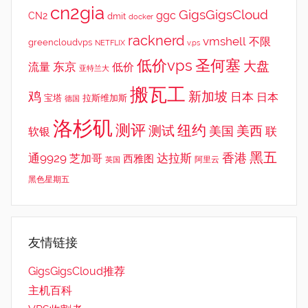
cn2gia
GigsGigsCloud
ggc
CN2
dmit
docker
racknerd
vmshell
不限
greencloudvps
NETFLIX
v.ps
低价vps
圣何塞
大盘
东京
流量
低价
亚特兰大
搬瓦工
鸡
新加坡
日本
日本
宝塔
拉斯维加斯
德国
洛杉矶
测评
纽约
测试
美西
美国
联
软银
黑五
香港
通9929
达拉斯
芝加哥
西雅图
英国
阿里云
黑色星期五
友情链接
GigsGigsCloud推荐
主机百科