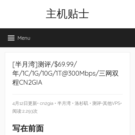
Skip
主机贴士
to
content
搬
瓦
Menu
工|BandwagonHost
VPS|Vps|
主
机
[半月湾]测评/$69.99/
推
年/1C/1G/10G/1T@300Mbps/三网双
荐
程CN2GIA
4月12日更新•
cn2gia
•
半月湾
•
洛杉矶
•
测评
•
其他VPS
•
阅读:2,293次
写在前面