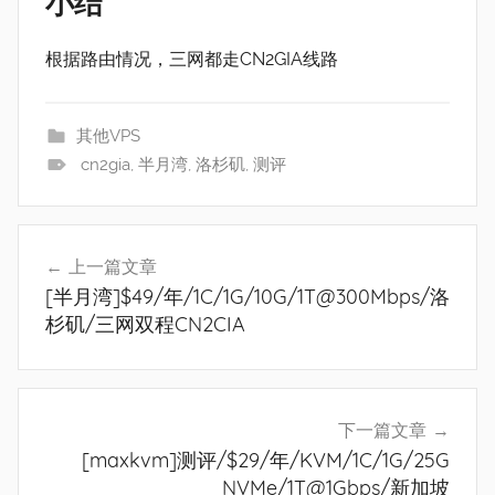
小结
根据路由情况，三网都走CN2GIA线路
其他VPS
cn2gia
,
半月湾
,
洛杉矶
,
测评
文
上一篇文章
章
[半月湾]$49/年/1C/1G/10G/1T@300Mbps/洛
导
杉矶/三网双程CN2CIA
航
下一篇文章
[maxkvm]测评/$29/年/KVM/1C/1G/25G
NVMe/1T@1Gbps/新加坡