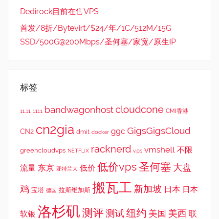
Dedirock目前在售VPS
首发/8折/Bytevirt/$24/年/1C/512M/15G
SSD/500G@200Mbps/圣何塞/家宽/原生IP
标签
cloudcone
bandwagonhost
CMI香港
11.11
1111
cn2gia
GigsGigsCloud
ggc
CN2
dmit
docker
racknerd
vmshell
不限
greencloudvps
NETFLIX
v.ps
低价vps
圣何塞
大盘
东京
流量
低价
亚特兰大
搬瓦工
鸡
新加坡
日本
日本
宝塔
拉斯维加斯
德国
洛杉矶
测评
纽约
测试
美西
美国
联
软银