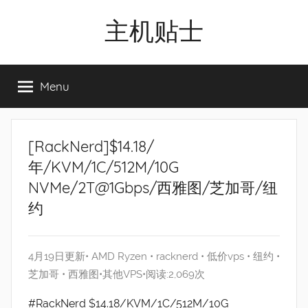
Skip
主机贴士
to
content
搬
瓦
Menu
工|BandwagonHost
VPS|Vps|
主
机
[RackNerd]$14.18/
推
年/KVM/1C/512M/10G
荐
NVMe/2T@1Gbps/西雅图/芝加哥/纽
约
4月19日更新•
AMD Ryzen
•
racknerd
•
低价vps
•
纽约
•
芝加哥
•
西雅图
•
其他VPS
•阅读:2,069次
#RackNerd $14.18/KVM/1C/512M/10G