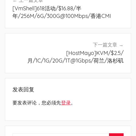
上一篇文章
章
[VmShell]618活动/$16.88/半
导
年/256M/6G/300G@100Mbps/香港CMI
航
下一篇文章
[HostMayo]KVM/$2.5/
月/1C/1G/20G/1T@1Gbps/荷兰/洛杉矶
发表回复
要发表评论，您必须先
登录
。