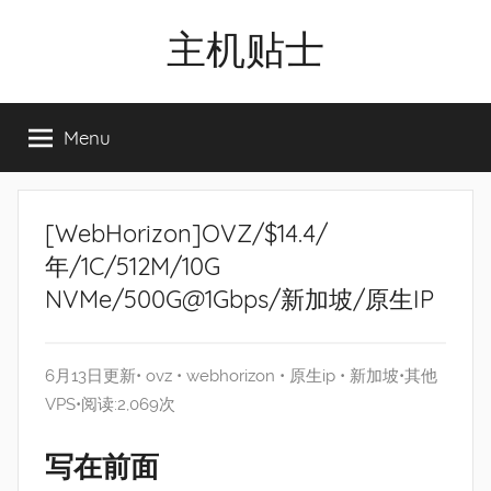
Skip
主机贴士
to
content
搬
瓦
Menu
工|BandwagonHost
VPS|Vps|
主
机
[WebHorizon]OVZ/$14.4/
推
年/1C/512M/10G
荐
NVMe/500G@1Gbps/新加坡/原生IP
6月13日更新•
ovz
•
webhorizon
•
原生ip
•
新加坡
•
其他
VPS
•阅读:2,069次
写在前面