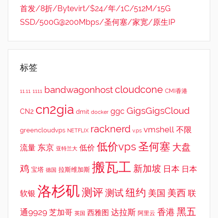
首发/8折/Bytevirt/$24/年/1C/512M/15G
SSD/500G@200Mbps/圣何塞/家宽/原生IP
标签
cloudcone
bandwagonhost
CMI香港
11.11
1111
cn2gia
GigsGigsCloud
ggc
CN2
dmit
docker
racknerd
vmshell
不限
greencloudvps
NETFLIX
v.ps
低价vps
圣何塞
大盘
东京
流量
低价
亚特兰大
搬瓦工
鸡
新加坡
日本
日本
宝塔
拉斯维加斯
德国
洛杉矶
测评
纽约
测试
美西
美国
联
软银
黑五
香港
通9929
达拉斯
芝加哥
西雅图
英国
阿里云