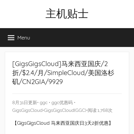
Skip
主机贴士
to
content
搬
瓦
Menu
工|BandwagonHost
VPS|Vps|
主
机
[GigsGigsCloud]马来西亚国庆/2
推
折/$2.4/月/SimpleCloud/美国洛杉
荐
矶/CN2GIA/9929
8月31日更新•
ggc
•
ggc优惠码
•
GigsGigsCloud
•
GigsGigsCloud(GGC)
•阅读:1,768次
【GigsGigsCloud 马来西亚国庆日3天2折优惠】