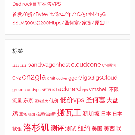
Dedirock目前在售VPS
首发/8折/Bytevirt/$24/年/1C/512M/15G
SSD/500G@200Mbps/圣何塞/家宽/原生IP
标签
cloudcone
bandwagonhost
CMI香港
11.11
1111
cn2gia
GigsGigsCloud
ggc
CN2
dmit
docker
racknerd
vmshell
不限
greencloudvps
NETFLIX
v.ps
低价vps
圣何塞
大盘
东京
流量
低价
亚特兰大
搬瓦工
鸡
新加坡
日本
日本
宝塔
拉斯维加斯
德国
洛杉矶
测评
纽约
测试
美西
美国
联
软银