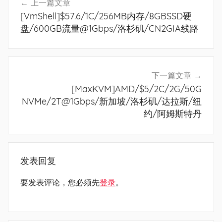
上一篇文章
章
[VmShell]$57.6/1C/256MB内存/8GBSSD硬
导
盘/600GB流量@1Gbps/洛杉矶/CN2GIA线路
航
下一篇文章
[MaxKVM]AMD/$5/2C/2G/50G
NVMe/2T@1Gbps/新加坡/洛杉矶/达拉斯/纽
约/阿姆斯特丹
发表回复
要发表评论，您必须先
登录
。