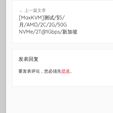
文
上一篇文章
章
[MaxKVM]测试/$5/
导
月/AMD/2C/2G/50G
航
NVMe/2T@1Gbps/新加坡
发表回复
要发表评论，您必须先
登录
。