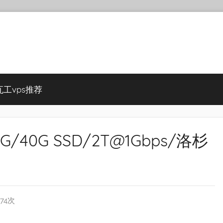
瓦工vps推荐
/2G/40G SSD/2T@1Gbps/洛杉
874次