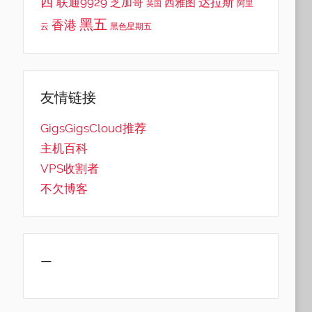
西
联通9929
达拉斯
芝加哥
西雅图
英国
阿里
黑五
香港
云
黑色星期五
友情链接
GigsGigsCloud推荐
主机百科
VPS收割者
不欠博客
—