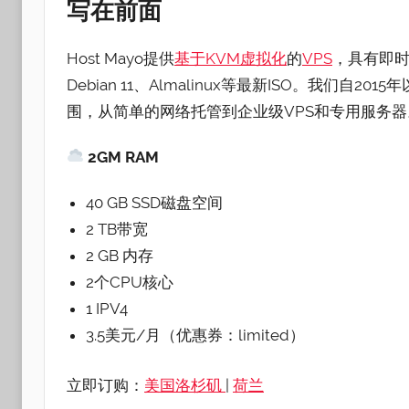
写
在前面
Host Mayo提供
基于KVM虚拟化
的
VPS
，具有即时
Debian 11、Almalinux等最新ISO。我
围，从简单的网络托管到企业级VPS和专用服务器
2GM RAM
40 GB SSD磁盘空间
2 TB带宽
2 GB 内存
2个CPU核心
1 IPV4
3.5美元/月（优惠券：limited）
立即订购：
美国洛杉矶
|
荷兰