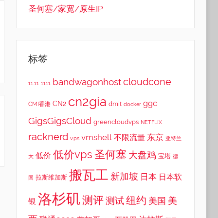
圣何塞/家宽/原生IP
标签
cloudcone
bandwagonhost
11.11
1111
cn2gia
ggc
CN2
dmit
CMI香港
docker
GigsGigsCloud
greencloudvps
NETFLIX
racknerd
vmshell
东京
不限流量
v.ps
亚特兰
低价vps
圣何塞
大盘鸡
低价
宝塔
大
德
搬瓦工
新加坡
日本
日本软
拉斯维加斯
国
洛杉矶
测评
纽约
测试
美
美国
银