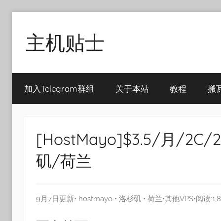
Skip
to
主机贴士
content
搬
瓦
加入Telegram群组
关于本站
教程
搬
工|BandwagonHost
VPS|Vps|
主
机
[HostMayo]$3.5/月/2C
推
荐
矶/荷兰
9月7日更新•
hostmayo
•
洛杉矶
•
荷兰
•
其他VPS
•阅读:1,