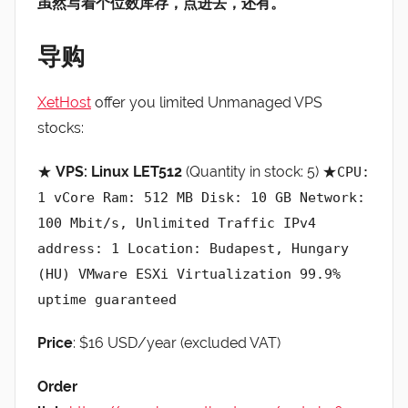
虽然写着个位数库存，点进去，还有。
导
购
XetHost
offer you limited Unmanaged VPS
stocks:
★
VPS: Linux LET512
(Quantity in stock: 5) ★
CPU:
1 vCore Ram: 512 MB Disk: 10 GB Network:
100 Mbit/s, Unlimited Traffic IPv4
address: 1 Location: Budapest, Hungary
(HU) VMware ESXi Virtualization 99.9%
uptime guaranteed
Price
: $16 USD/year (excluded VAT)
Order