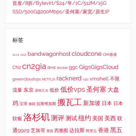
首发/8折/Bytevirt/$24/年/1C/512M/15G
SSD/500G@200Mbps/圣何塞/家宽/原生IP
标签
cloudcone
bandwagonhost
CMI香港
11.11
1111
cn2gia
GigsGigsCloud
ggc
CN2
dmit
docker
racknerd
vmshell
不限
greencloudvps
NETFLIX
v.ps
低价vps
圣何塞
大盘
东京
流量
低价
亚特兰大
搬瓦工
鸡
新加坡
日本
日本
宝塔
拉斯维加斯
德国
洛杉矶
测评
纽约
测试
美西
美国
联
软银
黑五
香港
通9929
达拉斯
芝加哥
西雅图
英国
阿里云