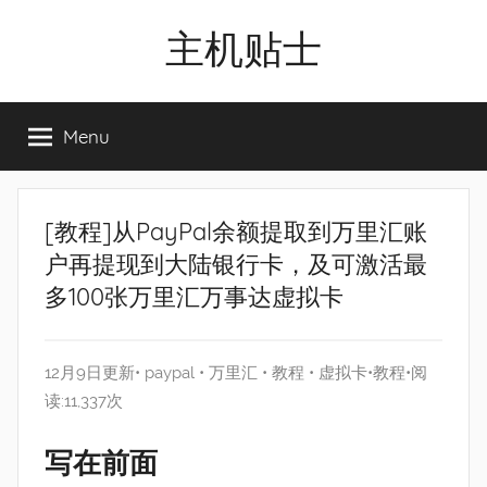
Skip
主机贴士
to
content
搬
瓦
Menu
工|BandwagonHost
VPS|Vps|
主
机
[教程]从PayPal余额提取到万里汇账
推
户再提现到大陆银行卡，及可激活最
荐
多100张万里汇万事达虚拟卡
12月9日更新•
paypal
•
万里汇
•
教程
•
虚拟卡
•
教程
•阅
读:11,337次
写在前面