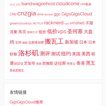
cloudcone
bandwagonhost
CMI香港
11.11
1111
cn2gia
GigsGigsCloud
ggc
CN2
dmit
docker
racknerd
vmshell
不限
greencloudvps
NETFLIX
v.ps
低价vps
圣何塞
大盘
东京
流量
低价
亚特兰大
搬瓦工
鸡
新加坡
日本
日本
宝塔
拉斯维加斯
德国
洛杉矶
测评
纽约
测试
美西
美国
联
软银
黑五
香港
通9929
达拉斯
芝加哥
西雅图
英国
阿里云
黑色星期五
友情链接
GigsGigsCloud推荐