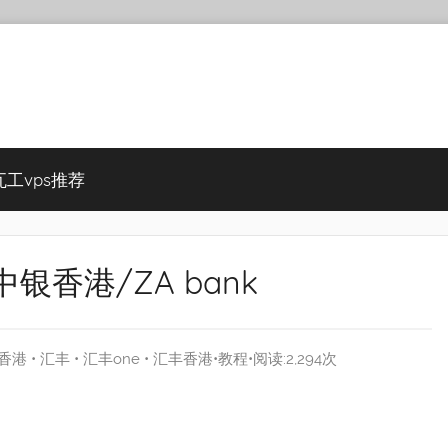
瓦工vps推荐
银香港/ZA bank
香港
•
汇丰
•
汇丰one
•
汇丰香港
•
教程
•阅读:2,294次