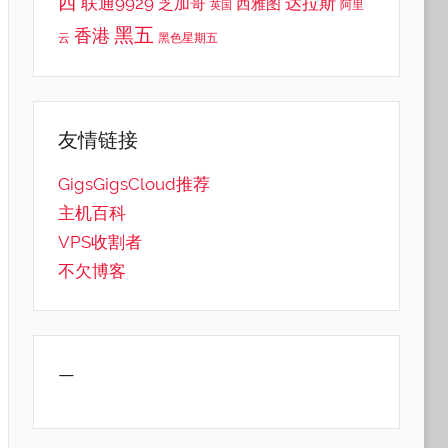
西
联通9929
达拉斯
芝加哥
西雅图
英国
阿里
黑五
香港
云
黑色星期五
友情链接
GigsGigsCloud推荐
主机百科
VPS收割者
不欠博客
—