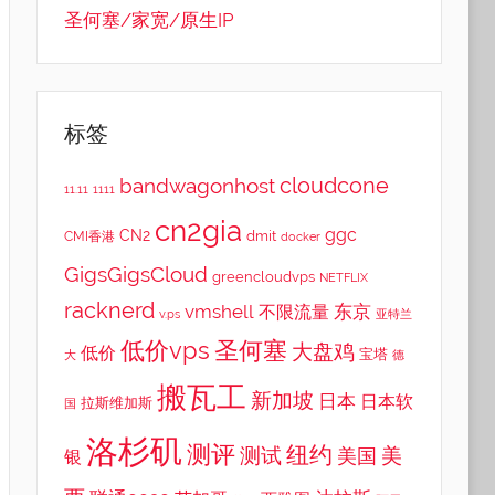
圣何塞/家宽/原生IP
标签
cloudcone
bandwagonhost
11.11
1111
cn2gia
ggc
CN2
dmit
CMI香港
docker
GigsGigsCloud
greencloudvps
NETFLIX
racknerd
vmshell
东京
不限流量
v.ps
亚特兰
低价vps
圣何塞
大盘鸡
低价
宝塔
大
德
搬瓦工
新加坡
日本
日本软
拉斯维加斯
国
洛杉矶
测评
纽约
测试
美
美国
银