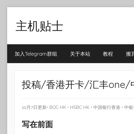
Skip
to
主机贴士
content
搬
瓦
加入Telegram群组
关于本站
教程
搬
工|BandwagonHost
VPS|Vps|
主
机
投稿/香港开卡/汇丰one/中
推
荐
10月7日更新•
BOC HK
•
HSBC HK
•
中国银行香港
•
中银
写在前面