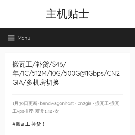
Skip
主机贴士
to
content
搬
瓦
Menu
工|BandwagonHost
VPS|Vps|
主
机
搬瓦工/补货/$46/
推
年/1C/512M/10G/500G@1Gbps/CN2
荐
GIA/多机房切换
1月30日更新•
bandwagonhost
•
cn2gia
•
搬瓦工
•
搬瓦
工vps推荐
•阅读:1,427次
#搬瓦工 补货！