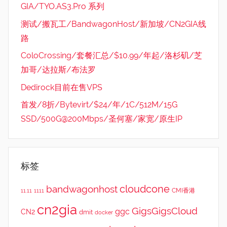
GIA/TYO.AS3.Pro 系列
测试/搬瓦工/BandwagonHost/新加坡/CN2GIA线
路
ColoCrossing/套餐汇总/$10.99/年起/洛杉矶/芝
加哥/达拉斯/布法罗
Dedirock目前在售VPS
首发/8折/Bytevirt/$24/年/1C/512M/15G
SSD/500G@200Mbps/圣何塞/家宽/原生IP
标签
cloudcone
bandwagonhost
CMI香港
11.11
1111
cn2gia
GigsGigsCloud
ggc
CN2
dmit
docker