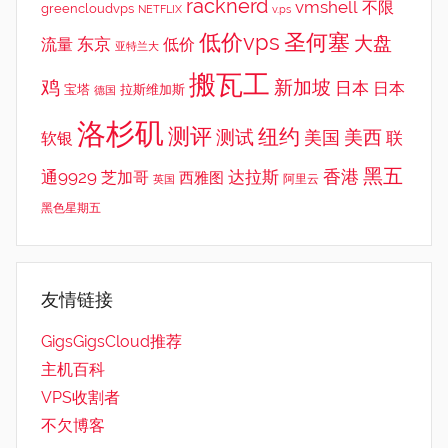
racknerd
vmshell
不限
greencloudvps
NETFLIX
v.ps
低价vps
圣何塞
大盘
东京
流量
低价
亚特兰大
搬瓦工
鸡
新加坡
日本
日本
宝塔
拉斯维加斯
德国
洛杉矶
测评
纽约
测试
美西
美国
联
软银
黑五
香港
通9929
达拉斯
芝加哥
西雅图
英国
阿里云
黑色星期五
友情链接
GigsGigsCloud推荐
主机百科
VPS收割者
不欠博客