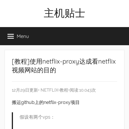
Skip
主机贴士
to
content
搬
瓦
Menu
工|BandwagonHost
VPS|Vps|
主
机
[教程]使用netflix-proxy达成看netflix
推
视频网站的目的
荐
12月29日更新•
NETFLIX
•
教程
•阅读:10,043次
搬运github上的netflix-proxy项目
假设有两个vps：