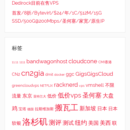
Dedirock目前在售VPS
首发/8折/Bytevirt/$24/年/1C/512M/15G
SSD/500G@200Mbps/圣何塞/家宽/原生IP
标签
cloudcone
bandwagonhost
CMI香港
11.11
1111
cn2gia
GigsGigsCloud
ggc
CN2
dmit
docker
racknerd
vmshell
不限
greencloudvps
NETFLIX
v.ps
低价vps
圣何塞
大盘
东京
流量
低价
亚特兰大
搬瓦工
鸡
新加坡
日本
日本
宝塔
拉斯维加斯
德国
洛杉矶
测评
纽约
测试
美西
美国
联
软银