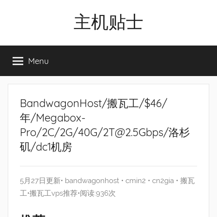
Skip
主机贴士
to
content
搬
瓦
Menu
工|BandwagonHost
VPS|Vps|
主
机
BandwagonHost/搬瓦工/$46/
推
年/Megabox-
荐
Pro/2C/2G/40G/2T@2.5Gbps/洛杉
矶/dc1机房
5月27日更新•
bandwagonhost
•
cmin2
•
cn2gia
•
搬瓦
工
•
搬瓦工vps推荐
•阅读:936次