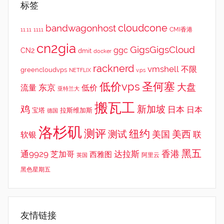
标签
cloudcone
bandwagonhost
CMI香港
11.11
1111
cn2gia
GigsGigsCloud
ggc
CN2
dmit
docker
racknerd
vmshell
不限
greencloudvps
NETFLIX
v.ps
低价vps
圣何塞
大盘
东京
流量
低价
亚特兰大
搬瓦工
鸡
新加坡
日本
日本
宝塔
拉斯维加斯
德国
洛杉矶
测评
纽约
测试
美西
美国
联
软银
黑五
香港
通9929
达拉斯
芝加哥
西雅图
英国
阿里云
黑色星期五
友情链接