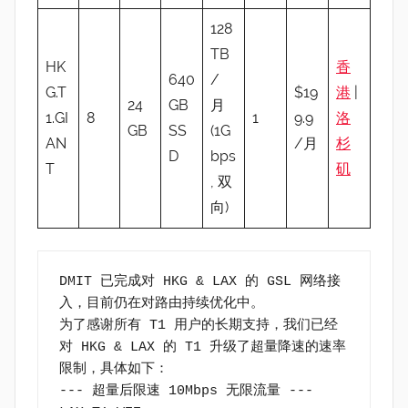
128
TB
HK
香
640
/
G.T
$19
港
|
24
GB
月
1.GI
8
1
9.9
洛
GB
SS
(1G
AN
/月
杉
D
bps
T
矶
, 双
向)
DMIT 已完成对 HKG & LAX 的 GSL 网络接
入，目前仍在对路由持续优化中。

为了感谢所有 T1 用户的长期支持，我们已经
对 HKG & LAX 的 T1 升级了超量降速的速率
限制，具体如下：

--- 超量后限速 10Mbps 无限流量 ---
