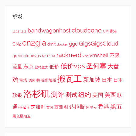
标签
cloudcone
bandwagonhost
CMI香港
11.11
1111
cn2gia
GigsGigsCloud
ggc
CN2
dmit
docker
racknerd
vmshell
不限
greencloudvps
NETFLIX
v.ps
低价vps
圣何塞
大盘
东京
流量
低价
亚特兰大
搬瓦工
鸡
新加坡
日本
日本
宝塔
拉斯维加斯
德国
洛杉矶
测评
纽约
测试
美西
美国
联
软银
黑五
香港
通9929
达拉斯
芝加哥
西雅图
英国
阿里云
黑色星期五