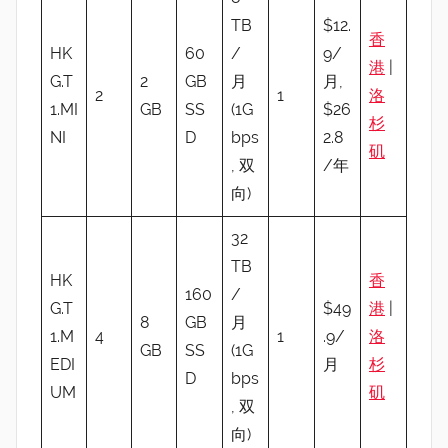
TB
$12.
香
HK
60
/
9/
港
|
G.T
2
GB
月
月,
2
1
洛
1.MI
GB
SS
(1G
$26
杉
NI
D
bps
2.8
矶
, 双
/年
向)
32
TB
HK
香
160
/
G.T
$49
港
|
8
GB
月
1.M
4
1
.9/
洛
GB
SS
(1G
EDI
月
杉
D
bps
UM
矶
, 双
向)