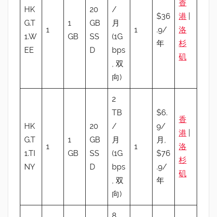
香
HK
20
/
$36
港
|
G.T
1
GB
月
1
1
.9/
洛
1.W
GB
SS
(1G
年
杉
EE
D
bps
矶
, 双
向)
2
TB
$6.
香
HK
20
/
9/
港
|
G.T
1
GB
月
月,
1
1
洛
1.TI
GB
SS
(1G
$76
杉
NY
D
bps
.9/
矶
, 双
年
向)
8