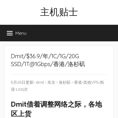
Skip
主机贴士
to
content
搬
瓦
Menu
工|BandwagonHost
VPS|Vps|
主
机
Dmit/$36.9/年/1C/1G/20G
推
SSD/1T@1Gbps/香港/洛杉矶
荐
6月26日更新•
dmit
•
东京
•
洛杉矶
•
香港
•
其他VPS
•阅
读:1,015次
Dmit借着调整网络之际，各地
区上货