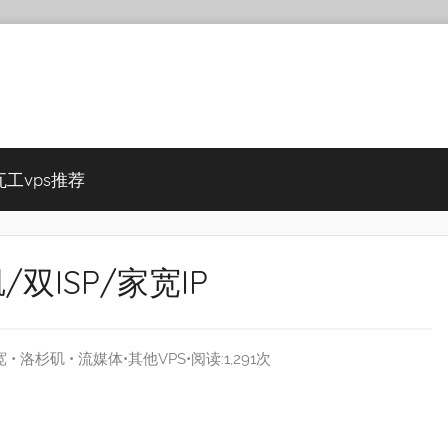
瓦工vps推荐
/双ISP/家宽IP
宽
•
洛杉矶
•
流媒体
•
其他VPS
•阅读:1,291次