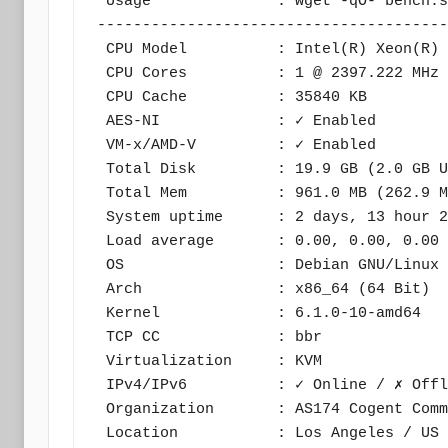
 Usage              : wget -qO- bench.sh | bash

---------------------------------------
 CPU Model          : Intel(R) Xeon(R) CPU E5-2680 v4 @ 2.40GHz

 CPU Cores          : 1 @ 2397.222 MHz

 CPU Cache          : 35840 KB

 AES-NI             : ✓ Enabled

 VM-x/AMD-V         : ✓ Enabled

 Total Disk         : 19.9 GB (2.0 GB Used)

 Total Mem          : 961.0 MB (262.9 MB Used)

 System uptime      : 2 days, 13 hour 24 min

 Load average       : 0.00, 0.00, 0.00

 OS                 : Debian GNU/Linux 12

 Arch               : x86_64 (64 Bit)

 Kernel             : 6.1.0-10-amd64

 TCP CC             : bbr

 Virtualization     : KVM

 IPv4/IPv6          : ✓ Online / ✗ Offline

 Organization       : AS174 Cogent Communications

 Location           : Los Angeles / US
