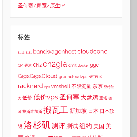
圣何塞/家宽/原生IP
标签
cloudcone
bandwagonhost
11.11
1111
cn2gia
ggc
CN2
dmit
CMI香港
docker
GigsGigsCloud
greencloudvps
NETFLIX
racknerd
vmshell
东京
不限流量
v.ps
亚特兰
低价vps
圣何塞
大盘鸡
低价
宝塔
大
德
搬瓦工
新加坡
日本
日本软
拉斯维加斯
国
洛杉矶
测评
纽约
测试
美
美国
银