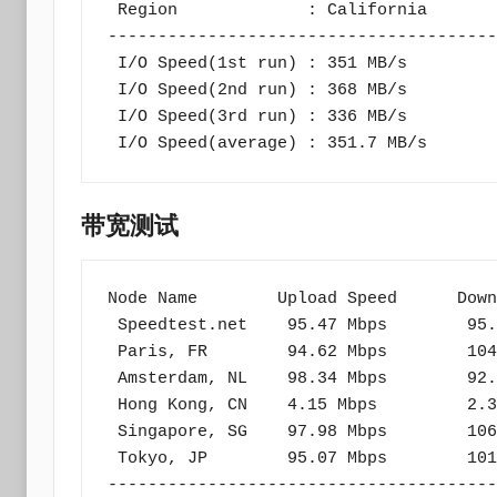
 Region             : California

---------------------------------------
 I/O Speed(1st run) : 351 MB/s

 I/O Speed(2nd run) : 368 MB/s

 I/O Speed(3rd run) : 336 MB/s

 I/O Speed(average) : 351.7 MB/s
带宽测试
Node Name        Upload Speed      Down
 Speedtest.net    95.47 Mbps        95.65 Mbps          0.74 ms     

 Paris, FR        94.62 Mbps        104.23 Mbps         141.10 ms   

 Amsterdam, NL    98.34 Mbps        92.25 Mbps          144.58 ms   

 Hong Kong, CN    4.15 Mbps         2.30 Mbps           165.26 ms   

 Singapore, SG    97.98 Mbps        106.14 Mbps         183.02 ms   

 Tokyo, JP        95.07 Mbps        101.07 Mbps         110.27 ms   

---------------------------------------