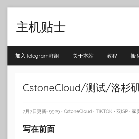
Skip
to
主机贴士
content
搬
瓦
加入Telegram群组
关于本站
教程
搬
工|BandwagonHost
VPS|Vps|
主
机
CstoneCloud/测试/洛杉矶
推
荐
7月7日更新•
9929
•
CstoneCloud
•
TIKTOK
•
双ISP
•
家
写在前面