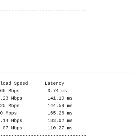
-------------------------------

load Speed      Latency     

-------------------------------
