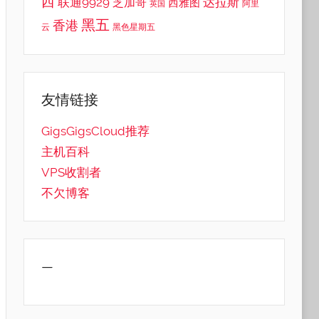
西
联通9929
达拉斯
芝加哥
西雅图
英国
阿里
黑五
香港
云
黑色星期五
友情链接
GigsGigsCloud推荐
主机百科
VPS收割者
不欠博客
—