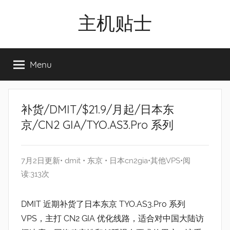
Skip
主机贴士
to
content
搬
瓦
Menu
工|BandwagonHost
VPS|Vps|
主
机
补货/DMIT/$21.9/月起/日本东
推
京/CN2 GIA/TYO.AS3.Pro 系列
荐
7月2日更新•
dmit
•
东京
•
日本cn2gia
•
其他VPS
•阅
读:313次
DMIT 近期补货了日本东京 TYO.AS3.Pro 系列
VPS，主打 CN2 GIA 优化线路，适合对中国大陆访