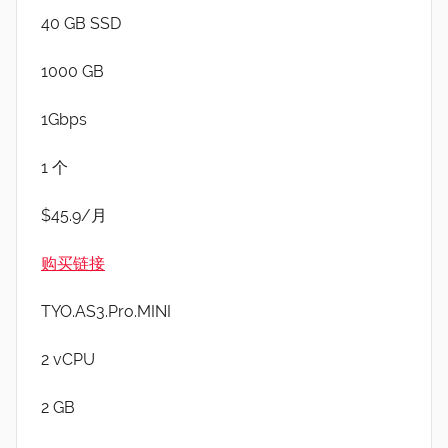
40 GB SSD
1000 GB
1Gbps
1 个
$45.9/月
购买链接
TYO.AS3.Pro.MINI
2 vCPU
2 GB