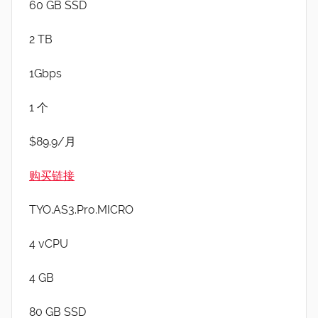
60 GB SSD
2 TB
1Gbps
1 个
$89.9/月
购买链接
TYO.AS3.Pro.MICRO
4 vCPU
4 GB
80 GB SSD