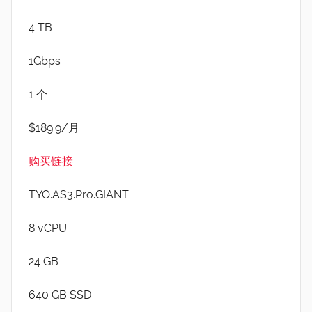
4 TB
1Gbps
1 个
$189.9/月
购买链接
TYO.AS3.Pro.GIANT
8 vCPU
24 GB
640 GB SSD