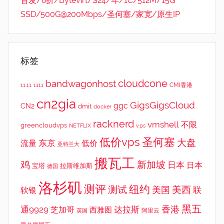
首发/8折/Bytevirt/$24/年/1C/512M/15G
SSD/500G@200Mbps/圣何塞/家宽/原生IP
标签
cloudcone
bandwagonhost
CMI香港
11.11
1111
cn2gia
GigsGigsCloud
ggc
CN2
dmit
docker
racknerd
vmshell
不限
greencloudvps
NETFLIX
v.ps
低价vps
圣何塞
大盘
东京
流量
低价
亚特兰大
搬瓦工
鸡
新加坡
日本
日本
宝塔
拉斯维加斯
德国
洛杉矶
测评
纽约
测试
美西
美国
联
软银
黑五
香港
通9929
达拉斯
芝加哥
西雅图
英国
阿里云