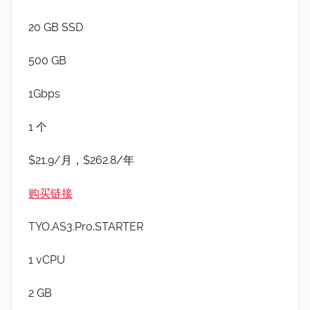
20 GB SSD
500 GB
1Gbps
1 个
$21.9/月，$262.8/年
购买链接
TYO.AS3.Pro.STARTER
1 vCPU
2 GB