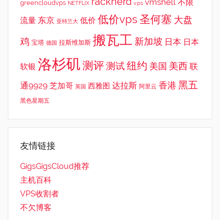
racknerd
vmshell
不限
greencloudvps
NETFLIX
v.ps
低价vps
圣何塞
大盘
东京
流量
低价
亚特兰大
搬瓦工
鸡
新加坡
日本
日本
宝塔
拉斯维加斯
德国
洛杉矶
测评
纽约
测试
美西
美国
联
软银
黑五
香港
通9929
达拉斯
芝加哥
西雅图
英国
阿里云
黑色星期五
友情链接
GigsGigsCloud推荐
主机百科
VPS收割者
不欠博客