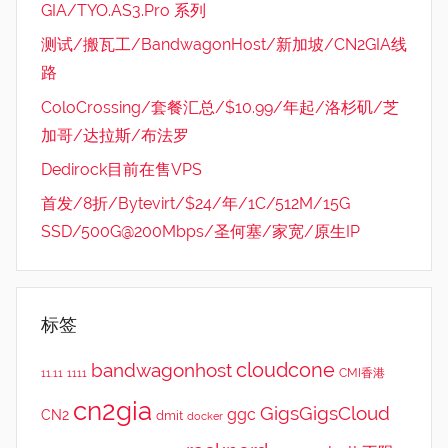
GIA/TYO.AS3.Pro 系列
测试/搬瓦工/BandwagonHost/新加坡/CN2GIA线
路
ColoCrossing/套餐汇总/$10.99/年起/洛杉矶/芝
加哥/达拉斯/布法罗
Dedirock目前在售VPS
首发/8折/Bytevirt/$24/年/1C/512M/15G
SSD/500G@200Mbps/圣何塞/家宽/原生IP
标签
cloudcone
bandwagonhost
CMI香港
11.11
1111
cn2gia
GigsGigsCloud
ggc
CN2
dmit
docker