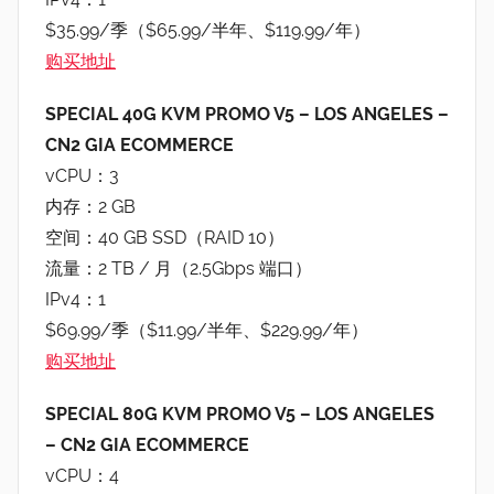
$35.99/季（$65.99/半年、$119.99/年）
购买地址
SPECIAL 40G KVM PROMO V5 – LOS ANGELES –
CN2 GIA ECOMMERCE
vCPU：3
内存：2 GB
空间：40 GB SSD（RAID 10）
流量：2 TB / 月（2.5Gbps 端口）
IPv4：1
$69.99/季（$11.99/半年、$229.99/年）
购买地址
SPECIAL 80G KVM PROMO V5 – LOS ANGELES
– CN2 GIA ECOMMERCE
vCPU：4