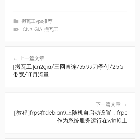
搬瓦工vps推荐
CN2
,
GIA
,
搬瓦工
文
上一篇文章
章
[搬瓦工]cn2gia/三网直连/35.99刀季付/2.5G
导
带宽/1T月流量
航
下一篇文章
[教程]frps在debian9上随机自启动设置，frpc
作为系统服务运行在win10上