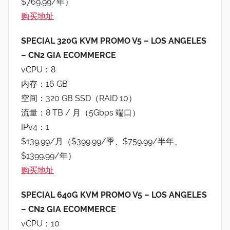
$769.99/年）
购买地址
SPECIAL 320G KVM PROMO V5 – LOS ANGELES
– CN2 GIA ECOMMERCE
vCPU：8
内存：16 GB
空间：320 GB SSD（RAID 10）
流量：8 TB / 月（5Gbps 端口）
IPv4：1
$139.99/月（$399.99/季、$759.99/半年、
$1399.99/年）
购买地址
SPECIAL 640G KVM PROMO V5 – LOS ANGELES
– CN2 GIA ECOMMERCE
vCPU：10