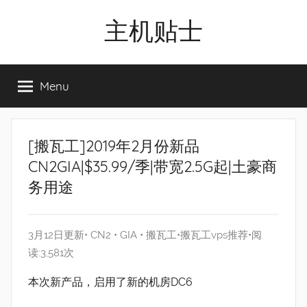
Skip
主机贴士
to
content
搬
瓦
Menu
工|BandwagonHost
VPS|Vps|
主
机
[搬瓦工]2019年2月份新品
推
CN2GIA|$35.99/季|带宽2.5G起|土豪商
荐
务用途
3月12日更新•
CN2
•
GIA
•
搬瓦工
•
搬瓦工vps推荐
•阅
读:3,581次
本次新产品，启用了新的机房DC6