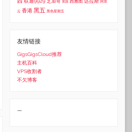
西
联通9929
达拉斯
芝加哥
西雅图
英国
阿里
黑五
香港
云
黑色星期五
友情链接
GigsGigsCloud推荐
主机百科
VPS收割者
不欠博客
—