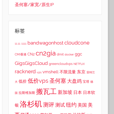
圣何塞/家宽/原生IP
标签
cloudcone
bandwagonhost
11.11
1111
cn2gia
ggc
CN2
dmit
CMI香港
docker
GigsGigsCloud
greencloudvps
NETFLIX
racknerd
vmshell
东京
不限流量
v.ps
亚特兰
低价vps
圣何塞
大盘鸡
低价
宝塔
大
德
搬瓦工
新加坡
日本
日本软
拉斯维加斯
国
洛杉矶
测评
纽约
测试
美
美国
银