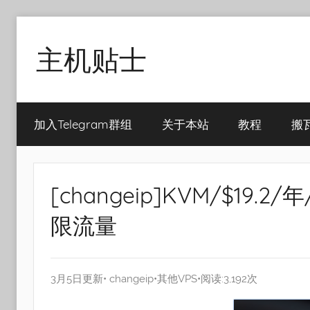
Skip
to
主机贴士
content
搬
瓦
加入Telegram群组
关于本站
教程
搬
工|BandwagonHost
VPS|Vps|
主
机
[changeip]KVM/$19.2
推
荐
限流量
3月5日更新•
changeip
•
其他VPS
•阅读:3,192次