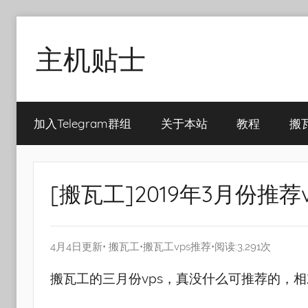
Skip
to
主机贴士
content
搬
瓦
加入Telegram群组
关于本站
教程
搬
工|BandwagonHost
VPS|Vps|
主
机
[搬瓦工]2019年3月份推荐v
推
荐
4月4日更新•
搬瓦工
•
搬瓦工vps推荐
•阅读:3,291次
搬瓦工的三月份vps，真没什么可推荐的，