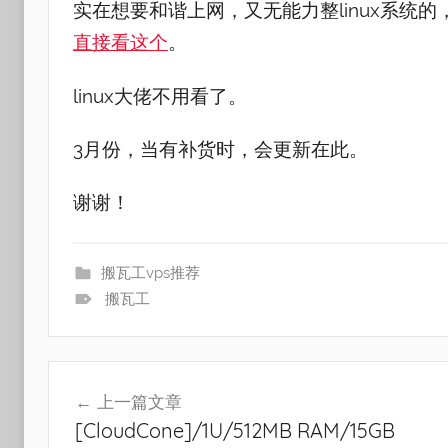
实在想要和谐上网，又无能力整linux系统
直接看这个
。
linux大佬不用看了。
3月份，当有补货时，会更新在此。
谢谢！
搬瓦工vps推荐
搬瓦工
文
上一篇文章
章
[CloudCone]/1U/512MB RAM/15GB