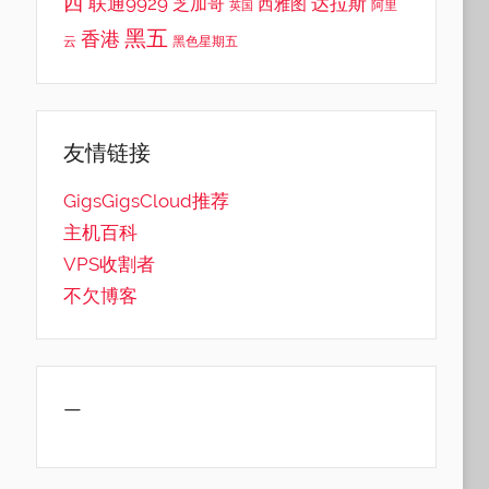
西
联通9929
达拉斯
芝加哥
西雅图
英国
阿里
黑五
香港
云
黑色星期五
友情链接
GigsGigsCloud推荐
主机百科
VPS收割者
不欠博客
—