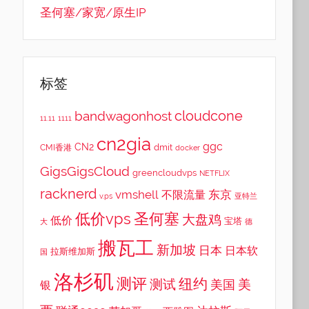
圣何塞/家宽/原生IP
标签
cloudcone
bandwagonhost
11.11
1111
cn2gia
ggc
CN2
dmit
CMI香港
docker
GigsGigsCloud
greencloudvps
NETFLIX
racknerd
vmshell
东京
不限流量
v.ps
亚特兰
低价vps
圣何塞
大盘鸡
低价
宝塔
大
德
搬瓦工
新加坡
日本
日本软
拉斯维加斯
国
洛杉矶
测评
纽约
测试
美
美国
银