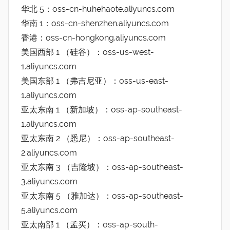
华北 5：oss-cn-huhehaote.aliyuncs.com
华南 1：oss-cn-shenzhen.aliyuncs.com
香港：oss-cn-hongkong.aliyuncs.com
美国西部 1 （硅谷）：oss-us-west-
1.aliyuncs.com
美国东部 1 （弗吉尼亚）：oss-us-east-
1.aliyuncs.com
亚太东南 1 （新加坡）：oss-ap-southeast-
1.aliyuncs.com
亚太东南 2 （悉尼）：oss-ap-southeast-
2.aliyuncs.com
亚太东南 3 （吉隆坡）：oss-ap-southeast-
3.aliyuncs.com
亚太东南 5 （雅加达）：oss-ap-southeast-
5.aliyuncs.com
亚太南部 1 （孟买）：oss-ap-south-