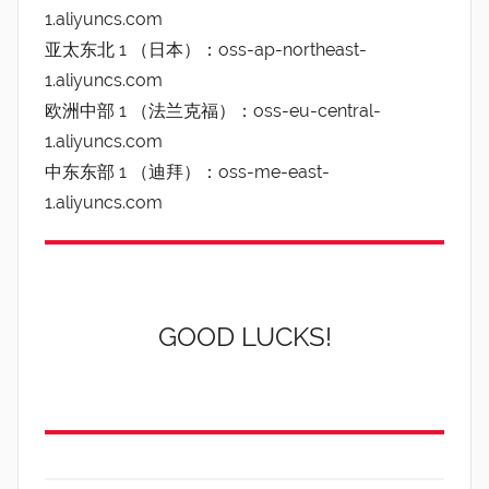
1.aliyuncs.com
亚太东北 1 （日本）：oss-ap-northeast-
1.aliyuncs.com
欧洲中部 1 （法兰克福）：oss-eu-central-
1.aliyuncs.com
中东东部 1 （迪拜）：oss-me-east-
1.aliyuncs.com
GOOD LUCKS!