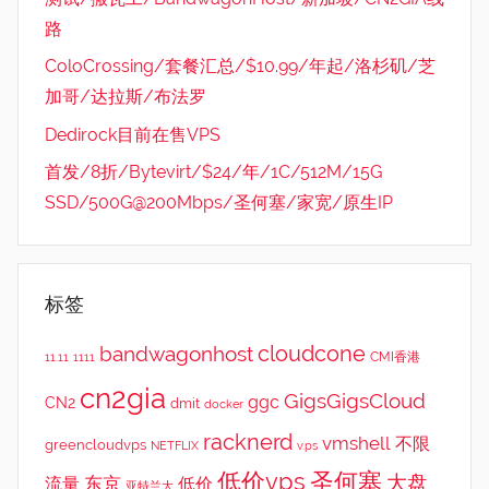
路
ColoCrossing/套餐汇总/$10.99/年起/洛杉矶/芝
加哥/达拉斯/布法罗
Dedirock目前在售VPS
首发/8折/Bytevirt/$24/年/1C/512M/15G
SSD/500G@200Mbps/圣何塞/家宽/原生IP
标签
cloudcone
bandwagonhost
CMI香港
11.11
1111
cn2gia
GigsGigsCloud
ggc
CN2
dmit
docker
racknerd
vmshell
不限
greencloudvps
NETFLIX
v.ps
低价vps
圣何塞
大盘
东京
流量
低价
亚特兰大