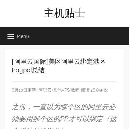
Skip
主机贴士
to
content
搬
瓦
Menu
工|BandwagonHost
VPS|Vps|
主
机
[阿里云国际]美区阿里云绑定港区
推
Paypal总结
荐
6月10日更新•
阿里云
•
其他VPS
教程
•阅读:26,859次
之前，一直以为哪个区的阿里云必
须要用那个区的PP才可以绑定（这