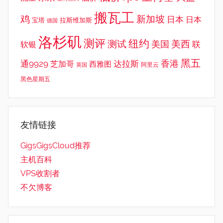
搬瓦工
鸡
新加坡
日本
日本
宝塔
拉斯维加斯
德国
洛杉矶
测评
纽约
测试
美西
美国
联
软银
黑五
香港
通9929
达拉斯
芝加哥
西雅图
英国
阿里云
黑色星期五
友情链接
GigsGigsCloud推荐
主机百科
VPS收割者
不欠博客