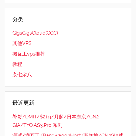
分类
GigsGigsCloud(GGC)
其他VPS
搬瓦工vps推荐
教程
杂七杂八
最近更新
补货/DMIT/$21.9/月起/日本东京/CN2
GIA/TYO.AS3.Pro 系列
测试/搬瓦工/BandwagonHost/新加坡/CN2GIA线