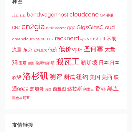
标签
cloudcone
bandwagonhost
CMI香港
11.11
1111
cn2gia
GigsGigsCloud
ggc
CN2
dmit
docker
racknerd
vmshell
不限
greencloudvps
NETFLIX
v.ps
低价vps
圣何塞
大盘
东京
流量
低价
亚特兰大
搬瓦工
鸡
新加坡
日本
日本
宝塔
拉斯维加斯
德国
洛杉矶
测评
纽约
测试
美西
美国
联
软银
黑五
香港
通9929
达拉斯
芝加哥
西雅图
英国
阿里云
黑色星期五
友情链接