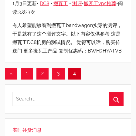
1月3日更新•
DC8
•
搬瓦工
•
测评
•
搬瓦工vps推荐
•阅
读:3,833次
有人希望能够看到搬瓦工bandwagon实际的测评，
于是就有了这个测评文字。以下内容仅供参考 这是
搬瓦工DC8机房的测试情况。 觉得可以话，购买传
送门 更多搬瓦工产品 复制优惠码：BWH3HYATVB
文
Previous
«
1
2
3
4
Posts
章
分
页
实时补货消息