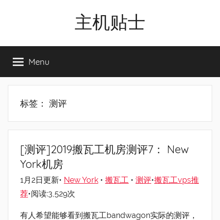
Skip
主机贴士
to
content
搬
瓦
Menu
工|BandwagonHost
VPS|Vps|
主
机
标签：
测评
推
荐
[测评]2019搬瓦工机房测评7： New
York机房
1月2日更新•
New York
•
搬瓦工
•
测评
•
搬瓦工vps推
荐
•阅读:3,529次
有人希望能够看到搬瓦工bandwagon实际的测评，