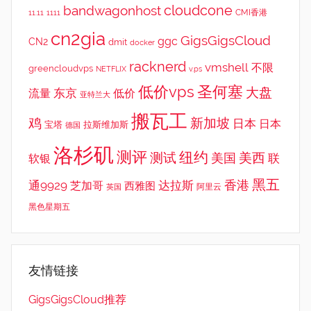
cloudcone
bandwagonhost
CMI香港
11.11
1111
cn2gia
GigsGigsCloud
ggc
CN2
dmit
docker
racknerd
vmshell
不限
greencloudvps
NETFLIX
v.ps
低价vps
圣何塞
大盘
东京
流量
低价
亚特兰大
搬瓦工
鸡
新加坡
日本
日本
宝塔
拉斯维加斯
德国
洛杉矶
测评
纽约
测试
美西
美国
联
软银
黑五
香港
通9929
达拉斯
芝加哥
西雅图
英国
阿里云
黑色星期五
友情链接
GigsGigsCloud推荐