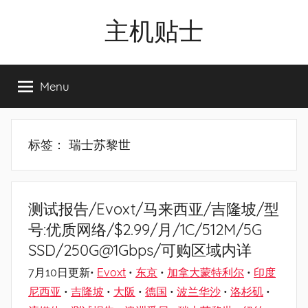
Skip
主机贴士
to
content
搬
瓦
Menu
工|BandwagonHost
VPS|Vps|
主
机
标签：
瑞士苏黎世
推
荐
测试报告/Evoxt/马来西亚/吉隆坡/型
号:优质网络/$2.99/月/1C/512M/5G
SSD/250G@1Gbps/可购区域内详
7月10日更新•
Evoxt
•
东京
•
加拿大蒙特利尔
•
印度
尼西亚
•
吉隆坡
•
大阪
•
德国
•
波兰华沙
•
洛杉矶
•