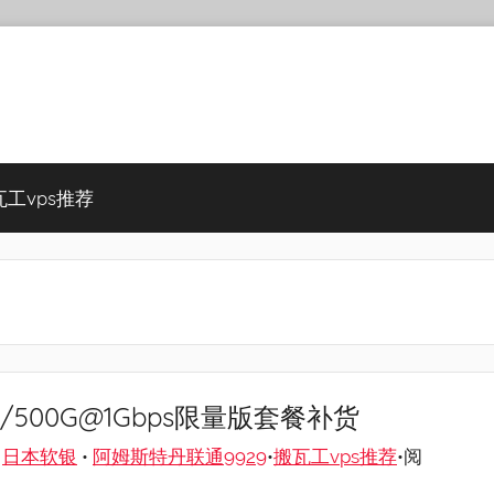
瓦工vps推荐
SSD/500G@1Gbps限量版套餐补货
•
日本软银
•
阿姆斯特丹联通9929
•
搬瓦工vps推荐
•阅