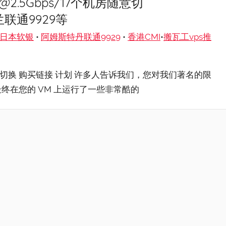
1T@2.5Gbps/17个机房随意切
荷兰联通9929等
日本软银
•
阿姆斯特丹联通9929
•
香港CMI
•
搬瓦工vps推
6机房随意切换 购买链接 计划 许多人告诉我们，您对我们著名的限
终在您的 VM 上运行了一些非常酷的