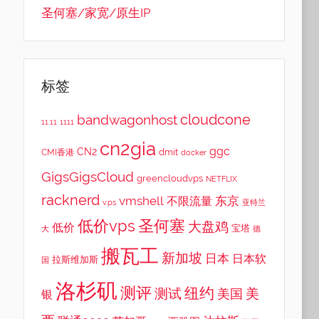
圣何塞/家宽/原生IP
标签
cloudcone
bandwagonhost
11.11
1111
cn2gia
ggc
CN2
dmit
CMI香港
docker
GigsGigsCloud
greencloudvps
NETFLIX
racknerd
vmshell
东京
不限流量
v.ps
亚特兰
低价vps
圣何塞
大盘鸡
低价
宝塔
大
德
搬瓦工
新加坡
日本
日本软
拉斯维加斯
国
洛杉矶
测评
纽约
测试
美
美国
银