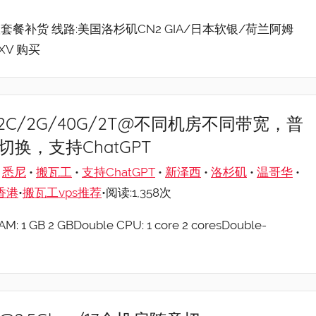
s限量版套餐补货 线路:美国洛杉矶CN2 GIA/日本软银/荷兰阿姆
XV 购买
/季/2C/2G/40G/2T@不同机房不同带宽，普
切换，支持ChatGPT
•
悉尼
•
搬瓦工
•
支持ChatGPT
•
新泽西
•
洛杉矶
•
温哥华
•
香港
•
搬瓦工vps推荐
•阅读:1,358次
M: 1 GB 2 GBDouble CPU: 1 core 2 coresDouble-