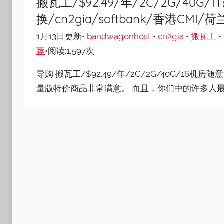
搬瓦工/$92.49/年/2C/2G/40G/
换/cn2gia/softbank/香港CMI/
1月13日更新•
bandwagonhost
•
cn2gia
•
搬瓦工
•
荐
•阅读:1,597次
导购 搬瓦工/$92.49/年/2C/2G/40G/1
量版特价商品非常满意。 而且，你们中的许多人最