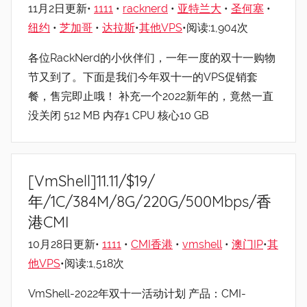
11月2日更新•
1111
•
racknerd
•
亚特兰大
•
圣何塞
•
纽约
•
芝加哥
•
达拉斯
•
其他VPS
•阅读:1,904次
各位RackNerd的小伙伴们，一年一度的双十一购物
节又到了。下面是我们今年双十一的VPS促销套
餐，售完即止哦！ 补充一个2022新年的，竟然一直
没关闭 512 MB 内存1 CPU 核心10 GB
[VmShell]11.11/$19/
年/1C/384M/8G/220G/500Mbps/香
港CMI
10月28日更新•
1111
•
CMI香港
•
vmshell
•
澳门IP
•
其
他VPS
•阅读:1,518次
VmShell-2022年双十一活动计划 产品：CMI-