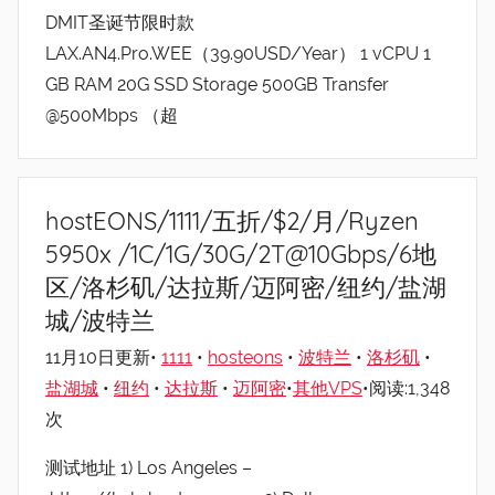
DMIT圣诞节限时款
LAX.AN4.Pro.WEE（39.90USD/Year） 1 vCPU 1
GB RAM 20G SSD Storage 500GB Transfer
@500Mbps （超
hostEONS/1111/五折/$2/月/Ryzen
5950x /1C/1G/30G/2T@10Gbps/6地
区/洛杉矶/达拉斯/迈阿密/纽约/盐湖
城/波特兰
11月10日更新•
1111
•
hosteons
•
波特兰
•
洛杉矶
•
盐湖城
•
纽约
•
达拉斯
•
迈阿密
•
其他VPS
•阅读:1,348
次
测试地址 1) Los Angeles –