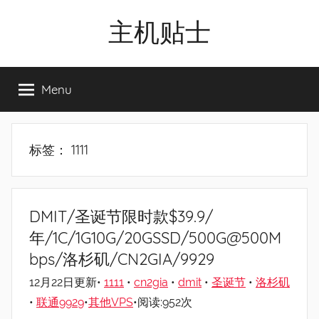
Skip
主机贴士
to
content
搬
瓦
Menu
工|BandwagonHost
VPS|Vps|
主
机
标签：
1111
推
荐
DMIT/圣诞节限时款$39.9/
年/1C/1G10G/20GSSD/500G@500M
bps/洛杉矶/CN2GIA/9929
12月22日更新•
1111
•
cn2gia
•
dmit
•
圣诞节
•
洛杉矶
•
联通9929
•
其他VPS
•阅读:952次