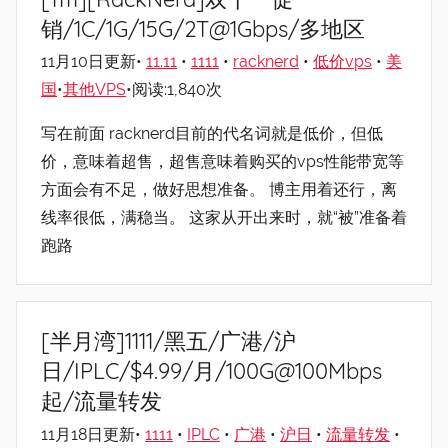
销/1C/1G/15G/2T@1Gbps/多地区
11月10日更新•
11.11
•
1111
•
racknerd
•
低价vps
•
美
国
•
其他VPS
•阅读:1,840次
写在前面 racknerd目前的代名词就是低价，但低
价，意味着超售，超售意味着购买的vps性能带宽等
方面会有不足，做好思想准备。 博主用着还行，离
线率很低，满稳当。 这家从开出来时，就“被”准备着
跑路
[半月湾]1111/黑五/广港/沪
日/IPLC/$4.99/月/100G@100Mbps
起/流量转发
11月18日更新•
1111
•
IPLC
•
广港
•
沪日
•
流量转发
•