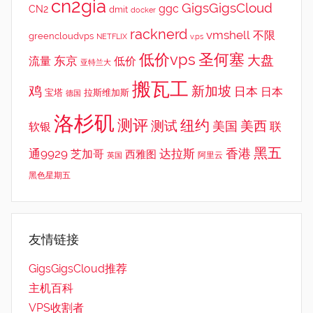
cn2gia
GigsGigsCloud
ggc
CN2
dmit
docker
racknerd
vmshell
不限
greencloudvps
NETFLIX
v.ps
低价vps
圣何塞
大盘
东京
流量
低价
亚特兰大
搬瓦工
鸡
新加坡
日本
日本
宝塔
拉斯维加斯
德国
洛杉矶
测评
纽约
测试
美西
美国
联
软银
黑五
香港
通9929
达拉斯
芝加哥
西雅图
英国
阿里云
黑色星期五
友情链接
GigsGigsCloud推荐
主机百科
VPS收割者