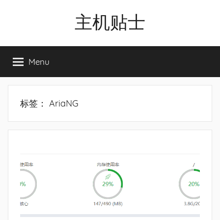
Skip
主机贴士
to
content
搬
瓦
Menu
工|BandwagonHost
VPS|Vps|
主
机
标签：
AriaNG
推
荐