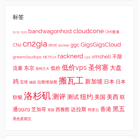
标签
cloudcone
bandwagonhost
CMI香港
11.11
1111
cn2gia
GigsGigsCloud
ggc
CN2
dmit
docker
racknerd
vmshell
不限
greencloudvps
NETFLIX
v.ps
低价vps
圣何塞
大盘
东京
流量
低价
亚特兰大
搬瓦工
鸡
新加坡
日本
日本
宝塔
拉斯维加斯
德国
洛杉矶
测评
纽约
测试
美西
美国
联
软银
黑五
香港
通9929
达拉斯
芝加哥
西雅图
英国
阿里云
黑色星期五