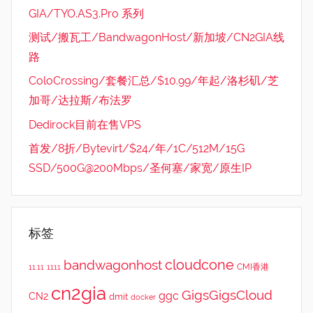
GIA/TYO.AS3.Pro 系列
测试/搬瓦工/BandwagonHost/新加坡/CN2GIA线
路
ColoCrossing/套餐汇总/$10.99/年起/洛杉矶/芝
加哥/达拉斯/布法罗
Dedirock目前在售VPS
首发/8折/Bytevirt/$24/年/1C/512M/15G
SSD/500G@200Mbps/圣何塞/家宽/原生IP
标签
cloudcone
bandwagonhost
CMI香港
11.11
1111
cn2gia
GigsGigsCloud
ggc
CN2
dmit
docker