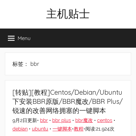
Skip
主机贴士
to
content
搬
瓦
Menu
工|BandwagonHost
VPS|Vps|
主
机
标签：
bbr
推
荐
[转贴][教程]Centos/Debian/Ubuntu
下安装BBR原版/BBR魔改/BBR Plus/
锐速的改善网络拥塞的一键脚本
9月2日更新•
bbr
•
bbr plus
•
bbr魔改
•
centos
•
debian
•
ubuntu
•
一键脚本
•
教程
•阅读:21,924次