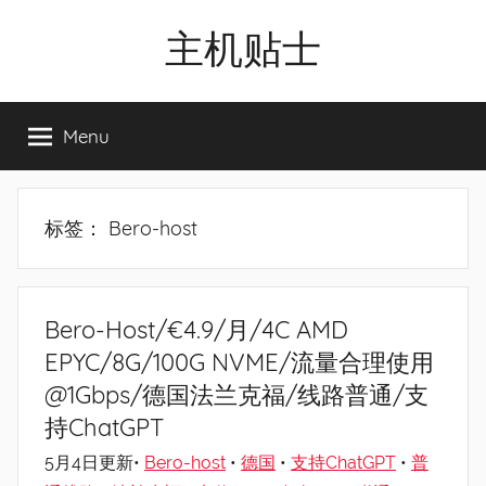
Skip
主机贴士
to
content
搬
瓦
Menu
工|BandwagonHost
VPS|Vps|
主
机
标签：
Bero-host
推
荐
Bero-Host/€4.9/月/4C AMD
EPYC/8G/100G NVME/流量合理使用
@1Gbps/德国法兰克福/线路普通/支
持ChatGPT
5月4日更新•
Bero-host
•
德国
•
支持ChatGPT
•
普