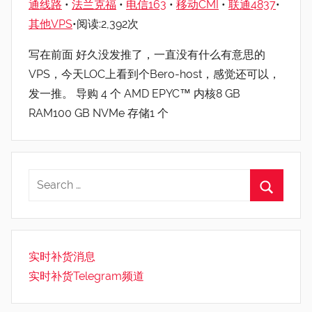
通线路
•
法兰克福
•
电信163
•
移动CMI
•
联通4837
•
其他VPS
•阅读:2,392次
写在前面 好久没发推了，一直没有什么有意思的
VPS，今天LOC上看到个Bero-host，感觉还可以，
发一推。 导购 4 个 AMD EPYC™ 内核8 GB
RAM100 GB NVMe 存储1 个
实时补货消息
实时补货Telegram频道