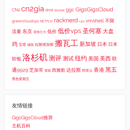
cn2gia
GigsGigsCloud
ggc
CN2
dmit
docker
racknerd
vmshell
不限
greencloudvps
NETFLIX
v.ps
低价vps
圣何塞
大盘
东京
流量
低价
亚特兰大
搬瓦工
鸡
新加坡
日本
日本
宝塔
拉斯维加斯
德国
洛杉矶
测评
纽约
测试
美西
美国
联
软银
黑五
香港
通9929
达拉斯
芝加哥
西雅图
英国
阿里云
黑色星期五
友情链接
GigsGigsCloud推荐
主机百科