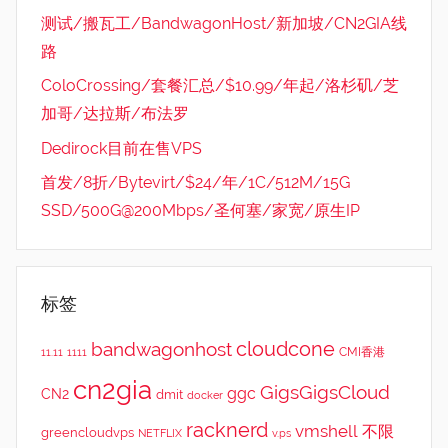
测试/搬瓦工/BandwagonHost/新加坡/CN2GIA线
路
ColoCrossing/套餐汇总/$10.99/年起/洛杉矶/芝
加哥/达拉斯/布法罗
Dedirock目前在售VPS
首发/8折/Bytevirt/$24/年/1C/512M/15G
SSD/500G@200Mbps/圣何塞/家宽/原生IP
标签
cloudcone
bandwagonhost
CMI香港
11.11
1111
cn2gia
GigsGigsCloud
ggc
CN2
dmit
docker
racknerd
vmshell
不限
greencloudvps
NETFLIX
v.ps