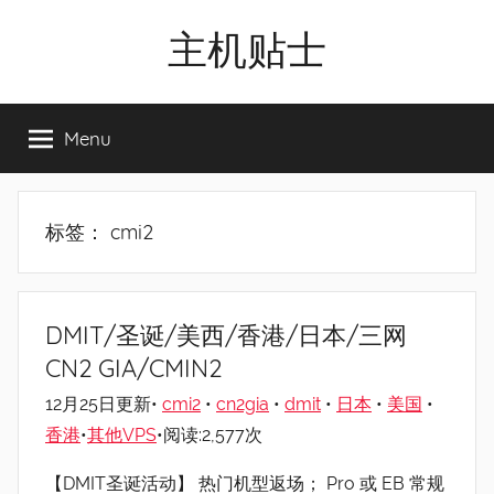
Skip
主机贴士
to
content
搬
瓦
Menu
工|BandwagonHost
VPS|Vps|
主
机
标签：
cmi2
推
荐
DMIT/圣诞/美西/香港/日本/三网
CN2 GIA/CMIN2
12月25日更新•
cmi2
•
cn2gia
•
dmit
•
日本
•
美国
•
香港
•
其他VPS
•阅读:2,577次
【DMIT圣诞活动】 热门机型返场； Pro 或 EB 常规