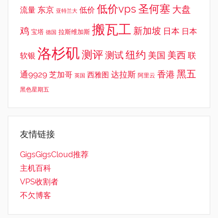
低价vps
圣何塞
大盘
东京
流量
低价
亚特兰大
搬瓦工
鸡
新加坡
日本
日本
宝塔
拉斯维加斯
德国
洛杉矶
测评
纽约
测试
美西
美国
联
软银
黑五
香港
通9929
达拉斯
芝加哥
西雅图
英国
阿里云
黑色星期五
友情链接
GigsGigsCloud推荐
主机百科
VPS收割者
不欠博客