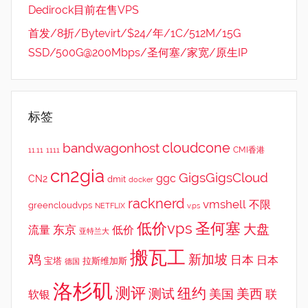
Dedirock目前在售VPS
首发/8折/Bytevirt/$24/年/1C/512M/15G
SSD/500G@200Mbps/圣何塞/家宽/原生IP
标签
cloudcone
bandwagonhost
CMI香港
11.11
1111
cn2gia
GigsGigsCloud
ggc
CN2
dmit
docker
racknerd
vmshell
不限
greencloudvps
NETFLIX
v.ps
低价vps
圣何塞
大盘
东京
流量
低价
亚特兰大
搬瓦工
鸡
新加坡
日本
日本
宝塔
拉斯维加斯
德国
洛杉矶
测评
纽约
测试
美西
美国
联
软银