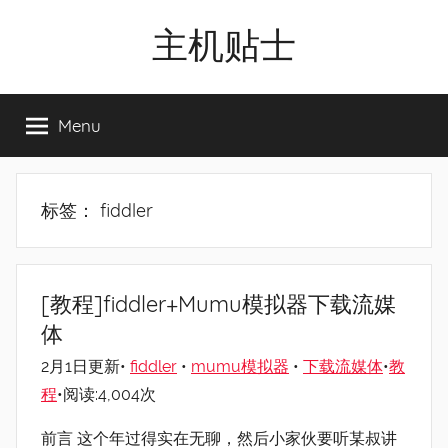
Skip
主机贴士
to
content
搬
瓦
Menu
工|BandwagonHost
VPS|Vps|
主
机
标签：
fiddler
推
荐
[教程]fiddler+Mumu模拟器下载流媒
体
2月1日更新•
fiddler
•
mumu模拟器
•
下载流媒体
•
教
程
•阅读:4,004次
前言 这个年过得实在无聊，然后小家伙要听某叔讲