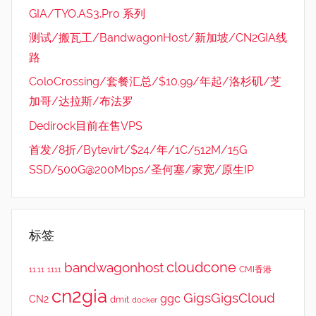
GIA/TYO.AS3.Pro 系列
测试/搬瓦工/BandwagonHost/新加坡/CN2GIA线
路
ColoCrossing/套餐汇总/$10.99/年起/洛杉矶/芝
加哥/达拉斯/布法罗
Dedirock目前在售VPS
首发/8折/Bytevirt/$24/年/1C/512M/15G
SSD/500G@200Mbps/圣何塞/家宽/原生IP
标签
cloudcone
bandwagonhost
CMI香港
11.11
1111
cn2gia
GigsGigsCloud
ggc
CN2
dmit
docker