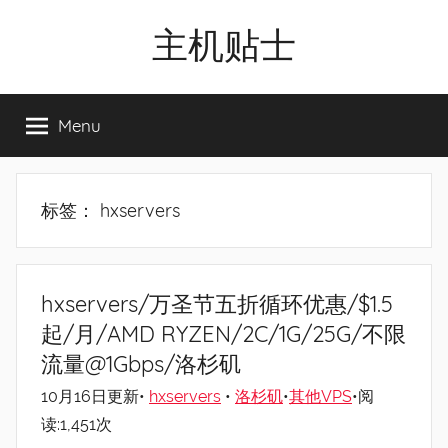
Skip
主机贴士
to
content
搬
瓦
Menu
工|BandwagonHost
VPS|Vps|
主
机
标签：
hxservers
推
荐
hxservers/万圣节五折循环优惠/$1.5
起/月/AMD RYZEN/2C/1G/25G/不限
流量@1Gbps/洛杉矶
10月16日更新•
hxservers
•
洛杉矶
•
其他VPS
•阅
读:1,451次